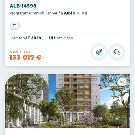
ALB-14598
Programme immobilier neuf à
Albi
(81000)
T1
Livraison
2T 2029
1/18
lots dispo
A PARTIR DE
133 017 €