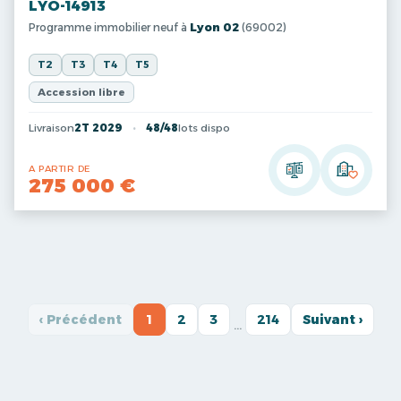
LYO-14913
Programme immobilier neuf à
Lyon 02
(69002)
T2
T3
T4
T5
Accession libre
Livraison
2T 2029
48/48
lots dispo
A PARTIR DE
275 000 €
‹ Précédent
1
2
3
214
Suivant ›
…