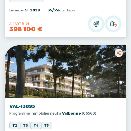
Livraison
3T 2029
35/35
lots dispo
A PARTIR DE
398 100 €
VAL-13895
Programme immobilier neuf à
Valbonne
(06560)
T2
T3
T4
T5