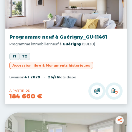
Programme neuf à Guérigny_GU-11461
Programme immobilier neuf à
Guérigny
(58130)
T1
T2
Accession libre & Monuments historiques
Livraison
4T 2029
26/26
lots dispo
A PARTIR DE
184 660 €