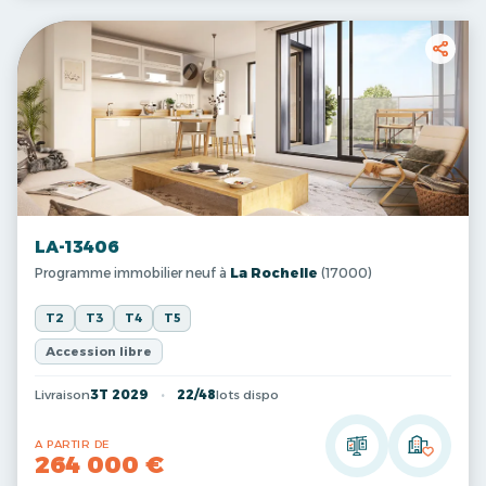
LA-13406
Programme immobilier neuf à
La Rochelle
(17000)
T2
T3
T4
T5
Accession libre
Livraison
3T 2029
22/48
lots dispo
A PARTIR DE
264 000 €