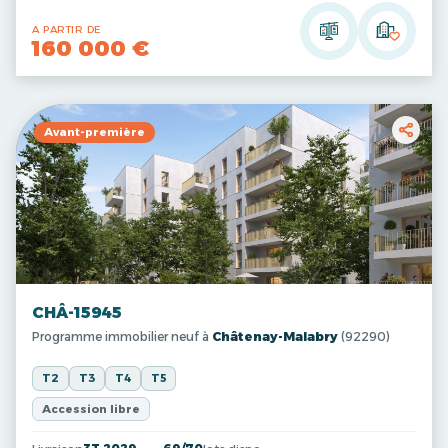
A PARTIR DE
160 000 €
Avant-première
CHÂ-15945
Programme immobilier neuf à
Châtenay-Malabry
(92290)
T2
T3
T4
T5
Accession libre