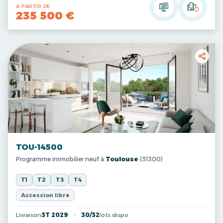
A PARTIR DE
235 500 €
TOU-14500
Programme immobilier neuf à
Toulouse
(31300)
T1
T2
T3
T4
Accession libre
Livraison
3T 2029
30/32
lots dispo