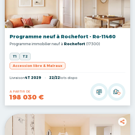
Programme neuf à Rochefort - Ro-11460
Programme immobilier neuf à
Rochefort
(17300)
T1
T2
Accession libre & Malraux
Livraison
4T 2029
22/22
lots dispo
A PARTIR DE
198 030 €