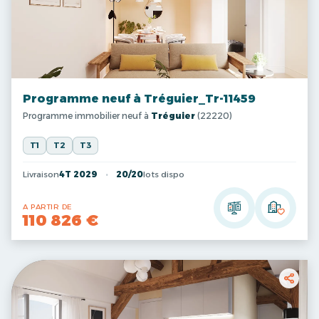
Programme neuf à Tréguier_Tr-11459
Programme immobilier neuf à
Tréguier
(22220)
T1
T2
T3
Livraison
4T 2029
20/20
lots dispo
A PARTIR DE
110 826 €