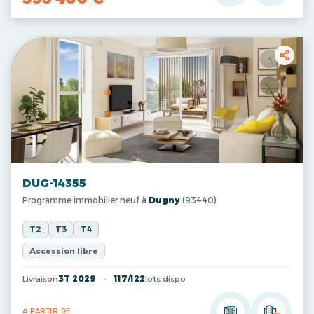
DUG-14355
Programme immobilier neuf à
Dugny
(93440)
T2
T3
T4
Accession libre
Livraison
3T 2029
117/122
lots dispo
A PARTIR DE