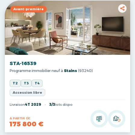
Avant-première
STA-16539
Programme immobilier neuf à
Stains
(93240)
T2
T3
T4
Accession libre
Livraison
4T 2029
3/3
lots dispo
A PARTIR DE
175 800 €