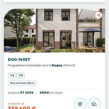
DUG-14357
Programme immobilier neuf à
Dugny
(93440)
T4
T5
Accession libre
Livraison
3T 2029
28/40
lots dispo
A PARTIR DE
355 400 €