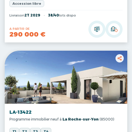
Accession libre
Livraison
2T 2029
38/40
lots dispo
A PARTIR DE
290 000 €
LA-13422
Programme immobilier neuf à
La Roche-sur-Yon
(85000)
T1
T2
T3
T4