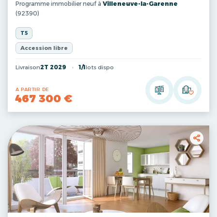
Programme immobilier neuf à
Villeneuve-la-Garenne
(92390)
T5
Accession libre
Livraison
2T 2029
1/1
lots dispo
A PARTIR DE
467 300 €