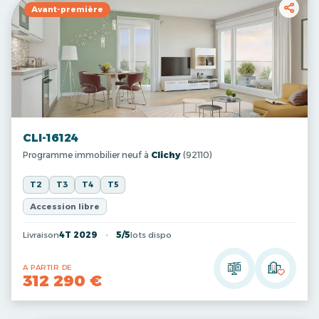
Avant-première
CLI-16124
Programme immobilier neuf à
Clichy
(92110)
T2
T3
T4
T5
Accession libre
Livraison
4T 2029
5/5
lots dispo
A PARTIR DE
312 290 €