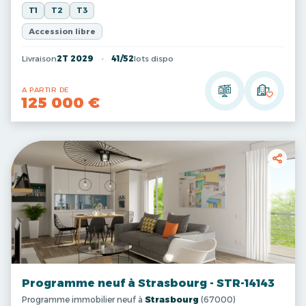
T1
T2
T3
Accession libre
Livraison
2T 2029
41/52
lots dispo
A PARTIR DE
125 000 €
Programme neuf à Strasbourg - STR-14143
Programme immobilier neuf à
Strasbourg
(67000)