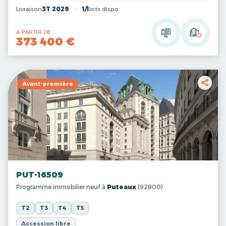
Livraison
3T 2029
1/1
lots dispo
A PARTIR DE
373 400 €
Avant-première
PUT-16509
Programme immobilier neuf à
Puteaux
(92800)
T2
T3
T4
T5
Accession libre