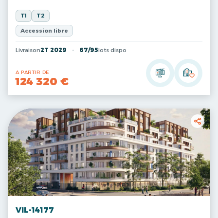
T1
T2
Accession libre
Livraison
2T 2029
67/95
lots dispo
A PARTIR DE
124 320 €
VIL-14177