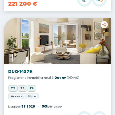
221 200 €
DUG-14379
Programme immobilier neuf à
Dugny
(93440)
T2
T3
T4
Accession libre
Livraison
3T 2029
3/3
lots dispo