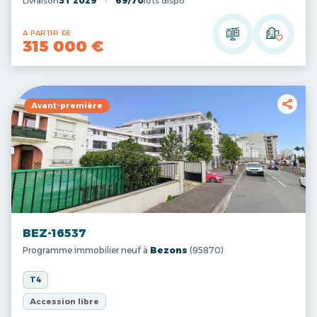
Livraison
3T 2029
69/70
lots dispo
A PARTIR DE
315 000 €
Avant-première
BEZ-16537
Programme immobilier neuf à
Bezons
(95870)
T4
Accession libre