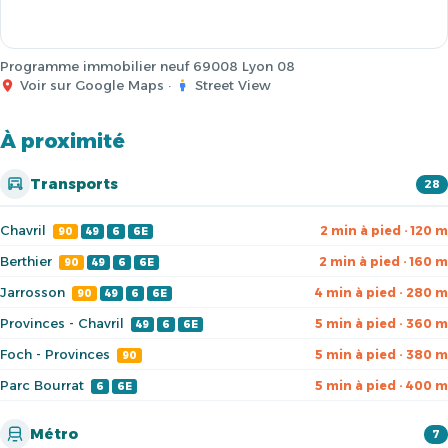
Programme immobilier neuf 69008 Lyon 08
Voir sur Google Maps
·
Street View
À proximité
Transports
28
Chavril
2 min à pied · 120 m
90
49
6
6E
Berthier
2 min à pied · 160 m
90
49
6
6E
Jarrosson
4 min à pied · 280 m
90
49
6
6E
Provinces - Chavril
5 min à pied · 360 m
49
6
6E
Foch - Provinces
5 min à pied · 380 m
90
Parc Bourrat
5 min à pied · 400 m
6
6E
Métro
7