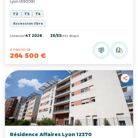
Lyon (69008)
T2
T3
T4
Accession libre
Livraison
4T 2026
25/33
lots dispo
A PARTIR DE
264 500 €
Résidence Affaires Lyon 12370