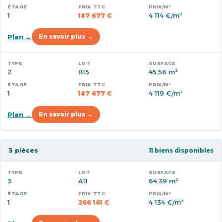
1
187 677 €
4 114 €/m²
Plan →
En savoir plus →
2
B15
45.56 m²
1
187 677 €
4 119 €/m²
Plan →
En savoir plus →
3 pièces
11 biens disponibles
3
A11
64.39 m²
1
266 161 €
4 134 €/m²