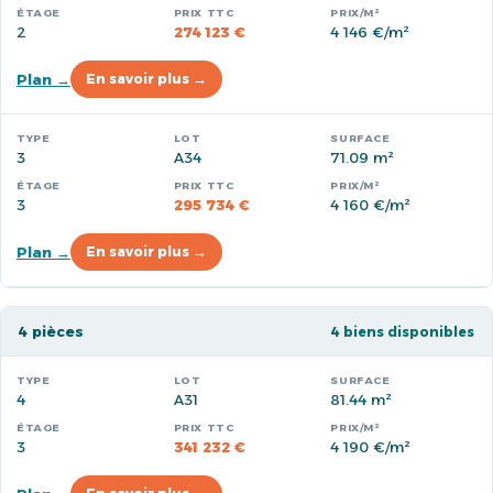
2
274 123 €
4 146 €/m²
Plan →
En savoir plus →
3
A34
71.09 m²
3
295 734 €
4 160 €/m²
Plan →
En savoir plus →
4 pièces
4 biens disponibles
4
A31
81.44 m²
3
341 232 €
4 190 €/m²