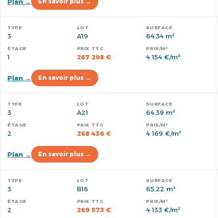
Plan →
En savoir plus →
3
A19
64.34 m²
1
267 298 €
4 154 €/m²
Plan →
En savoir plus →
3
A21
64.39 m²
2
268 436 €
4 169 €/m²
Plan →
En savoir plus →
3
B16
65.22 m²
2
269 573 €
4 133 €/m²