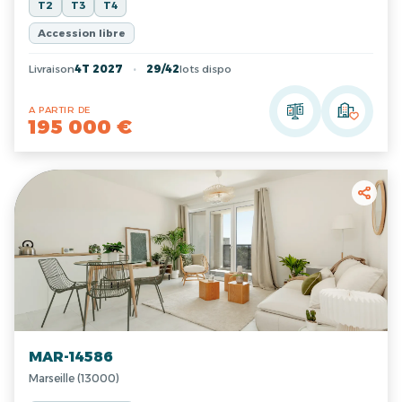
T2
T3
T4
Accession libre
Livraison
4T 2027
29/42
lots dispo
A PARTIR DE
195 000 €
MAR-14586
Marseille (13000)