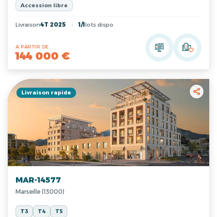
Accession libre
Livraison
4T 2025
1/1
lots dispo
A PARTIR DE
144 000 €
Livraison rapide
MAR-14577
Marseille (13000)
T3
T4
T5