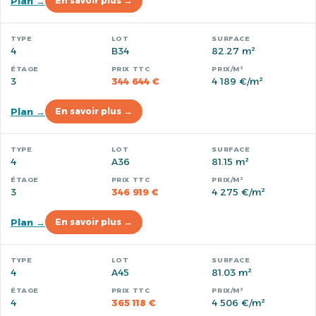
Plan →
En savoir plus →
4
B34
82.27 m²
3
344 644 €
4 189 €/m²
Plan →
En savoir plus →
4
A36
81.15 m²
3
346 919 €
4 275 €/m²
Plan →
En savoir plus →
4
A45
81.03 m²
4
365 118 €
4 506 €/m²