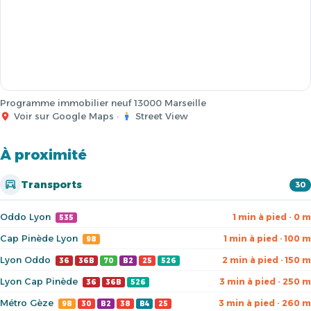
Programme immobilier neuf 13000 Marseille
Voir sur Google Maps
·
Street View
À proximité
Transports
30
Oddo Lyon
1 min à pied · 0 m
535
Cap Pinède Lyon
1 min à pied · 100 m
98
Lyon Oddo
2 min à pied · 150 m
36
36B
70
B2
25
526
Lyon Cap Pinède
3 min à pied · 250 m
36
36B
526
Métro Gèze
3 min à pied · 260 m
98
30
B2
38
B4
25