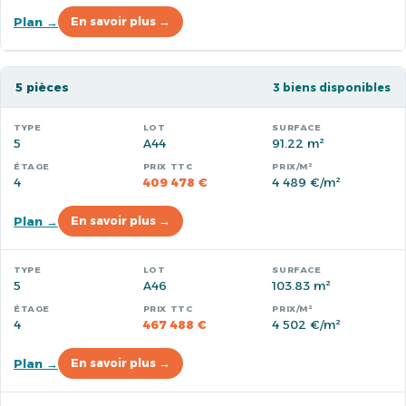
Plan →
En savoir plus →
5 pièces
3 biens disponibles
5
A44
91.22 m²
4
409 478 €
4 489 €/m²
Plan →
En savoir plus →
5
A46
103.83 m²
4
467 488 €
4 502 €/m²
Plan →
En savoir plus →