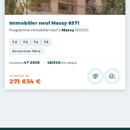
Immobilier neuf Massy 8571
Programme immobilier neuf à
Massy
(91300)
T2
T3
T4
T5
Accession libre
Livraison
4T 2026
48/243
lots dispo
A PARTIR DE
271 634 €