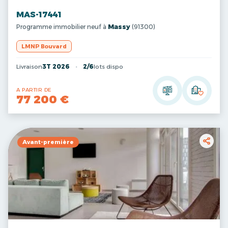
MAS-17441
Programme immobilier neuf à
Massy
(91300)
LMNP Bouvard
Livraison
3T 2026
2/6
lots dispo
A PARTIR DE
77 200 €
Avant-première