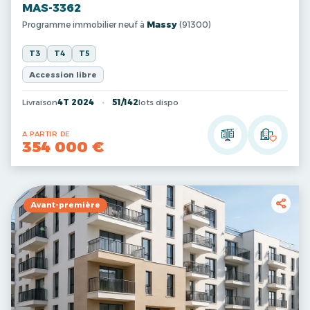
MAS-3362
Programme immobilier neuf à
Massy
(91300)
T3
T4
T5
Accession libre
Livraison
4T 2024
51/142
lots dispo
A PARTIR DE
354 000 €
Avant-première