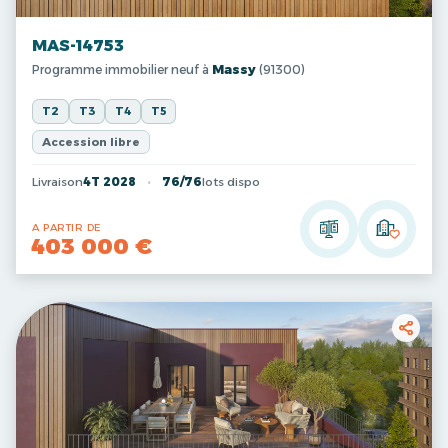
MAS-14753
Programme immobilier neuf à
Massy
(91300)
T2
T3
T4
T5
Accession libre
Livraison
4T 2028
76/76
lots dispo
A PARTIR DE
403 000 €