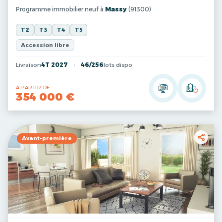
Programme immobilier neuf à
Massy
(91300)
T2
T3
T4
T5
Accession libre
Livraison
4T 2027
46/256
lots dispo
A PARTIR DE
354 000 €
Avant-première