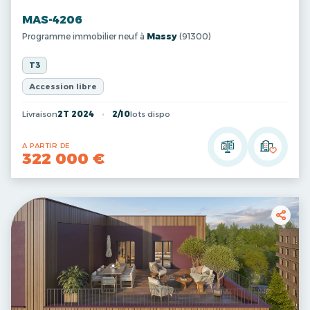
MAS-4206
Programme immobilier neuf à
Massy
(91300)
T3
Accession libre
Livraison
2T 2024
2/10
lots dispo
A PARTIR DE
322 000 €