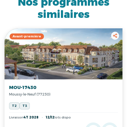
Nos programmes
similaires
Avant-première
MOU-17430
Moussy-le-Neuf (77230)
T2
T3
Livraison
4T 2028
12/12
lots dispo