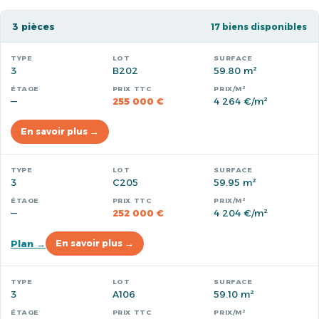
3 pièces
17 biens disponibles
3
B202
59.80 m²
—
255 000 €
4 264 €/m²
En savoir plus →
3
C205
59.95 m²
—
252 000 €
4 204 €/m²
Plan →
En savoir plus →
3
A106
59.10 m²