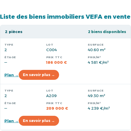
Liste des biens immobiliers VEFA en vente
2 pièces
2 biens disponibles
2
C004
40.60 m²
—
186 000 €
4 581 €/m²
Plan →
En savoir plus →
2
A209
49.30 m²
—
209 000 €
4 239 €/m²
Plan →
En savoir plus →