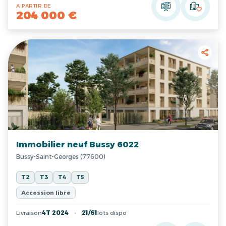
A PARTIR DE
204 000 €
Immobilier neuf Bussy 6022
Bussy-Saint-Georges (77600)
T2
T3
T4
T5
Accession libre
Livraison
4T 2024
21/61
lots dispo