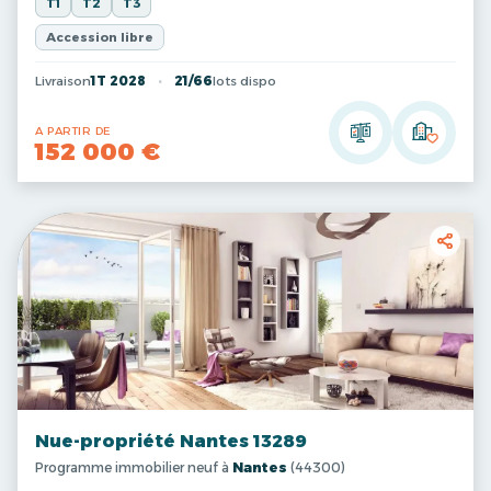
T1
T2
T3
Accession libre
Livraison
1T 2028
21/66
lots dispo
A PARTIR DE
152 000 €
Nue-propriété Nantes 13289
Programme immobilier neuf à
Nantes
(44300)