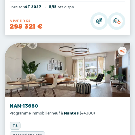
Livraison
4T 2027
5/15
lots dispo
A PARTIR DE
298 321 €
NAN-13680
Programme immobilier neuf à
Nantes
(44300)
T3