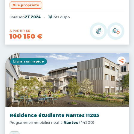
Nue propriété
Livraison
2T 2024
1/1
lots dispo
A PARTIR DE
100 150 €
Livraison rapide
Résidence étudiante Nantes 11285
Programme immobilier neuf à
Nantes
(44200)