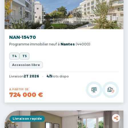
NAN-15470
Programme immobilier neuf à
Nantes
(44000)
T4
T5
Accession libre
Livraison
2T 2026
4/5
lots dispo
A PARTIR DE
724 000 €
Livraison rapide