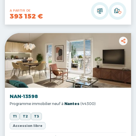
A PARTIR DE
393 152 €
NAN-13598
Programme immobilier neuf à
Nantes
(44300)
T1
T2
T3
Accession libre