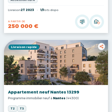
Accession libre
Livraison
2T 2023
1/1
lots dispo
A PARTIR DE
250 000 €
Livraison rapide
Appartement neuf Nantes 13299
Programme immobilier neuf à
Nantes
(44300)
T2
T3