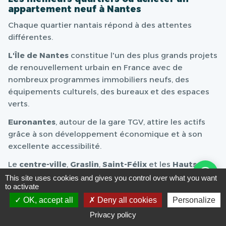
appartement neuf à Nantes
Chaque quartier nantais répond à des attentes
différentes.
L'Île de Nantes
constitue l'un des plus grands projets
de renouvellement urbain en France avec de
nombreux programmes immobiliers neufs, des
équipements culturels, des bureaux et des espaces
verts.
Euronantes
, autour de la gare TGV, attire les actifs
grâce à son développement économique et à son
excellente accessibilité.
Le
centre-ville
,
Graslin
,
Saint-Félix
et les
Hauts-
Pavés
séduisent les acquéreurs recherchant un
This site uses cookies and gives you control over what you want
to activate
environnement vivant à proximité immédiate des
commerces, restaurants et transports.
OK, accept all
Deny all cookies
Personalize
Privacy policy
Les quartiers de
Doulon-Gohards
,
République
,