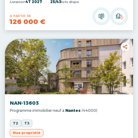
Livraison
4T 2027
25/43
lots dispo
A PARTIR DE
126 000 €
NAN-13603
Programme immobilier neuf à
Nantes
(44000)
T2
T3
Nue propriété