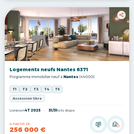
Logements neufs Nantes 6371
Programme immobilier neuf à
Nantes
(44000)
T1
T2
T3
T4
T5
Accession libre
Livraison
4T 2025
31/31
lots dispo
A PARTIR DE
256 000 €