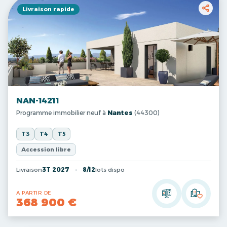
Livraison rapide
NAN-14211
Programme immobilier neuf à
Nantes
(44300)
T3
T4
T5
Accession libre
Livraison
3T 2027
8/12
lots dispo
A PARTIR DE
368 900 €