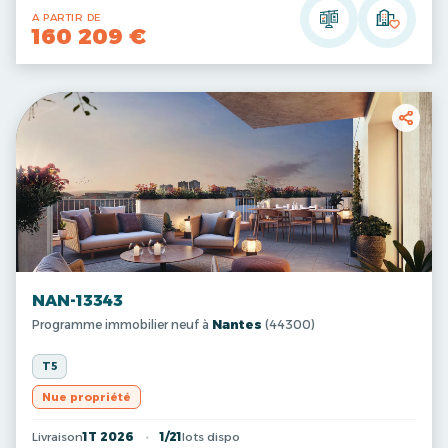
A PARTIR DE
160 209 €
NAN-13343
Programme immobilier neuf à
Nantes
(44300)
T5
Nue propriété
Livraison
1T 2026
1/21
lots dispo