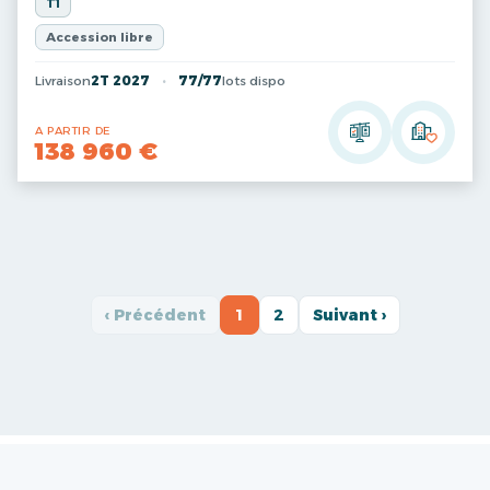
T1
Accession libre
Livraison
2T 2027
77/77
lots dispo
A PARTIR DE
138 960 €
‹ Précédent
1
2
Suivant ›