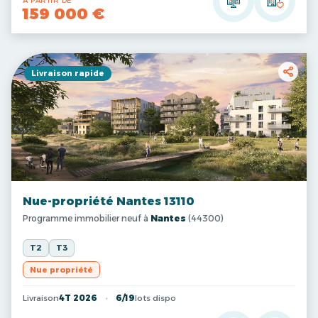
A PARTIR DE
159 000 €
Livraison rapide
Nue-propriété Nantes 13110
Programme immobilier neuf à
Nantes
(44300)
T2
T3
Nue propriété
Livraison
4T 2026
6/19
lots dispo