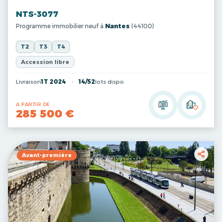
NTS-3077
Programme immobilier neuf à
Nantes
(44100)
T2
T3
T4
Accession libre
Livraison
1T 2024
14/52
lots dispo
A PARTIR DE
285 500 €
Avant-première