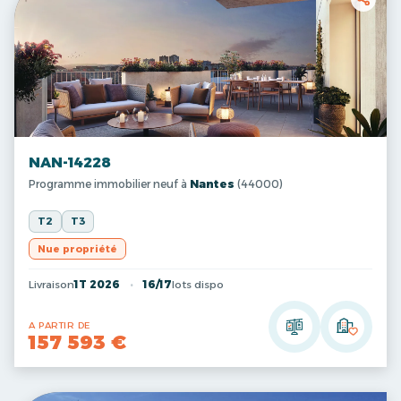
NAN-14228
Programme immobilier neuf à
Nantes
(44000)
T2
T3
Nue propriété
Livraison
1T 2026
16/17
lots dispo
A PARTIR DE
157 593 €