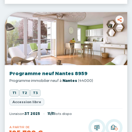
Programme neuf Nantes 8959
Programme immobilier neuf à
Nantes
(44000)
T1
T2
T3
Accession libre
Livraison
3T 2025
11/11
lots dispo
A PARTIR DE