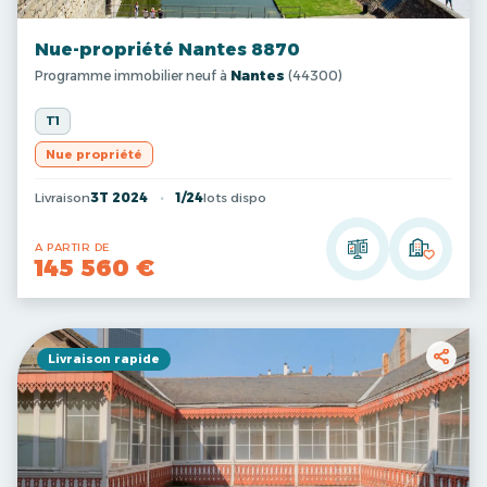
Nue-propriété Nantes 8870
Programme immobilier neuf à
Nantes
(44300)
T1
Nue propriété
Livraison
3T 2024
1/24
lots dispo
A PARTIR DE
145 560 €
Livraison rapide