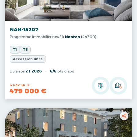
NAN-15207
Programme immobilier neuf à
Nantes
(44300)
T1
T5
Accession libre
Livraison
2T 2026
6/6
lots dispo
A PARTIR DE
479 000 €