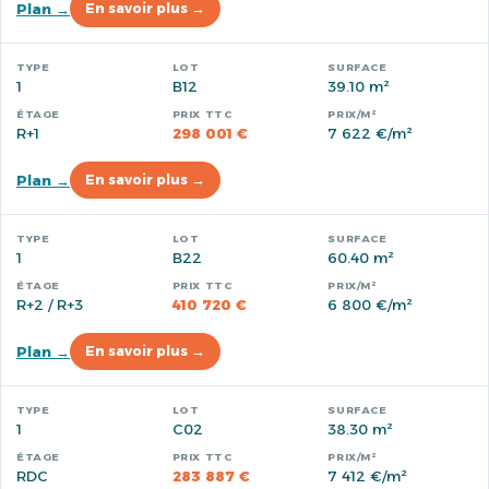
Plan →
En savoir plus →
1
B12
39.10 m²
R+1
298 001 €
7 622 €/m²
Plan →
En savoir plus →
1
B22
60.40 m²
R+2 / R+3
410 720 €
6 800 €/m²
Plan →
En savoir plus →
1
C02
38.30 m²
RDC
283 887 €
7 412 €/m²