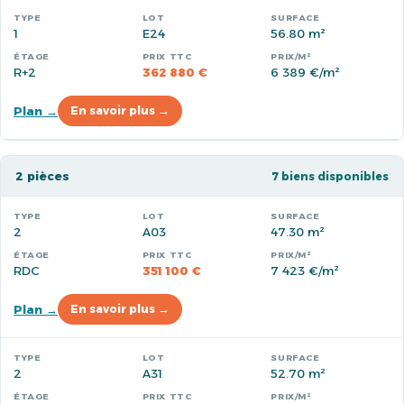
1
E24
56.80 m²
R+2
362 880 €
6 389 €/m²
Plan →
En savoir plus →
2 pièces
7 biens disponibles
2
A03
47.30 m²
RDC
351 100 €
7 423 €/m²
Plan →
En savoir plus →
2
A31
52.70 m²