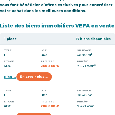
vous font bénéficier d’offres exclusives pour concrétiser
votre achat dans les meilleures conditions.
Liste des biens immobiliers VEFA en vente
1 pièce
17 biens disponibles
1
B02
38.40 m²
RDC
286 880 €
7 471 €/m²
Plan →
En savoir plus →
1
B03
38.40 m²
RDC
286 880 €
7 471 €/m²