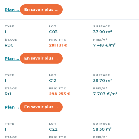
Plan →
En savoir plus →
1
C03
37.90 m²
RDC
281 131 €
7 418 €/m²
Plan →
En savoir plus →
1
C12
38.70 m²
R+1
298 253 €
7 707 €/m²
Plan →
En savoir plus →
1
C22
58.30 m²