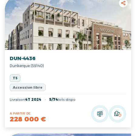
DUN-4436
Dunkerque (59140)
T5
Accession libre
Livraison
4T 2024
5/74
lots dispo
A PARTIR DE
228 000 €