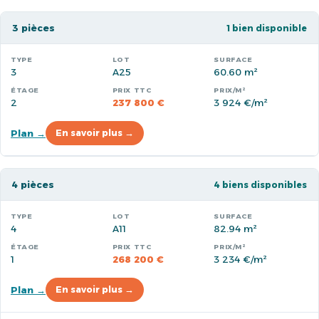
3 pièces
1 bien disponible
3
A25
60.60 m²
2
237 800 €
3 924 €/m²
Plan →
En savoir plus →
4 pièces
4 biens disponibles
4
A11
82.94 m²
1
268 200 €
3 234 €/m²
Plan →
En savoir plus →