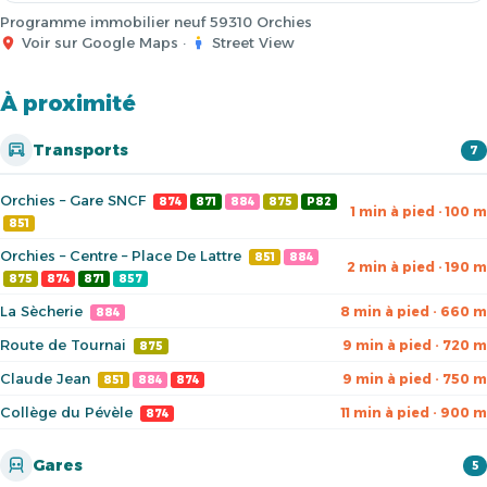
Programme immobilier neuf 59310 Orchies
Voir sur Google Maps
·
Street View
À proximité
Transports
7
Orchies – Gare SNCF
874
871
884
875
P82
1 min à pied · 100 m
851
Orchies – Centre – Place De Lattre
851
884
2 min à pied · 190 m
875
874
871
857
La Sècherie
8 min à pied · 660 m
884
Route de Tournai
9 min à pied · 720 m
875
Claude Jean
9 min à pied · 750 m
851
884
874
Collège du Pévèle
11 min à pied · 900 m
874
Gares
5