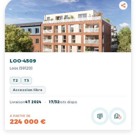
LOO-4509
Loos (59120)
T2
T3
Accession libre
Livraison
4T 2024
17/32
lots dispo
A PARTIR DE
224 000 €