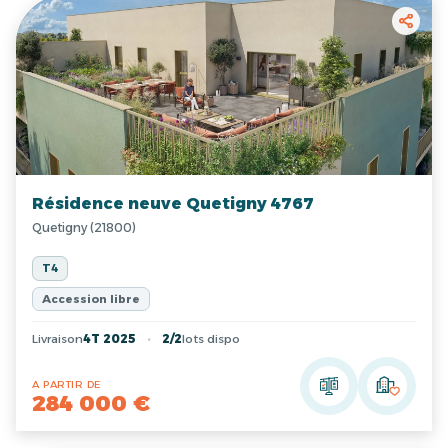
Résidence neuve Quetigny 4767
Quetigny (21800)
T4
Accession libre
Livraison
4T 2025
2/2
lots dispo
A PARTIR DE
284 000 €