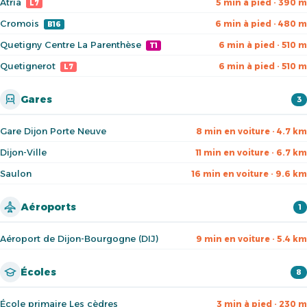
Atria
5 min à pied · 390 m
L7
Cromois
6 min à pied · 480 m
B16
Quetigny Centre La Parenthèse
6 min à pied · 510 m
T1
Quetignerot
6 min à pied · 510 m
L7
Gares
3
Gare Dijon Porte Neuve
8 min en voiture · 4.7 km
Dijon-Ville
11 min en voiture · 6.7 km
Saulon
16 min en voiture · 9.6 km
Aéroports
1
Aéroport de Dijon-Bourgogne (DIJ)
9 min en voiture · 5.4 km
Écoles
8
École primaire Les cèdres
3 min à pied · 230 m