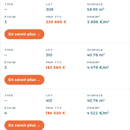
—
309
58.95 m²
3
229 690 €
3 896 €/m²
En savoir plus →
—
310
40.76 m²
3
182 580 €
4 479 €/m²
En savoir plus →
—
401
40.76 m²
4
184 320 €
4 522 €/m²
En savoir plus →