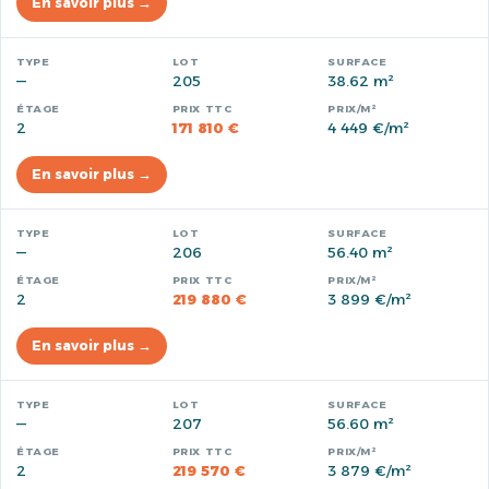
En savoir plus →
—
205
38.62 m²
2
171 810 €
4 449 €/m²
En savoir plus →
—
206
56.40 m²
2
219 880 €
3 899 €/m²
En savoir plus →
—
207
56.60 m²
2
219 570 €
3 879 €/m²