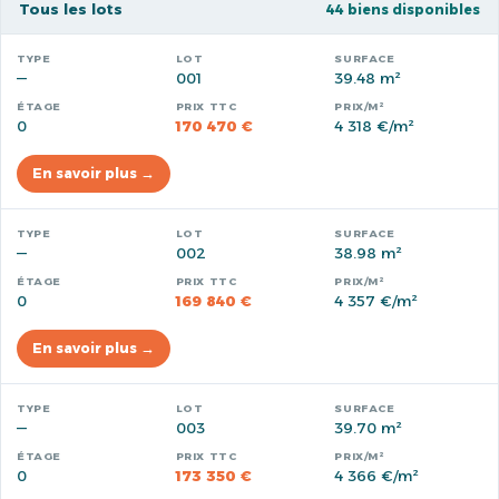
Tous les lots
44 biens disponibles
—
001
39.48 m²
0
170 470 €
4 318 €/m²
En savoir plus →
—
002
38.98 m²
0
169 840 €
4 357 €/m²
En savoir plus →
—
003
39.70 m²
0
173 350 €
4 366 €/m²