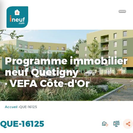
Programme immobilier
neuf Quetigny
· VEFA Côte-d'Or
Accueil
QUE-16125
QUE-16125