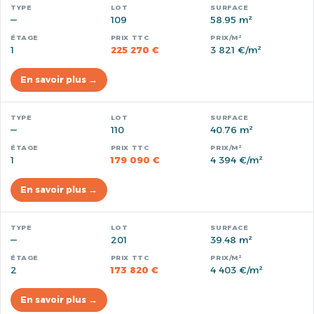
—
109
58.95 m²
1
225 270 €
3 821 €/m²
En savoir plus →
—
110
40.76 m²
1
179 090 €
4 394 €/m²
En savoir plus →
—
201
39.48 m²
2
173 820 €
4 403 €/m²
En savoir plus →