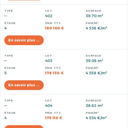
—
402
39.70 m²
4
180 160 €
4 538 €/m²
En savoir plus →
—
403
39.08 m²
5
178 130 €
4 558 €/m²
En savoir plus →
—
404
38.62 m²
4
175 110 €
4 534 €/m²