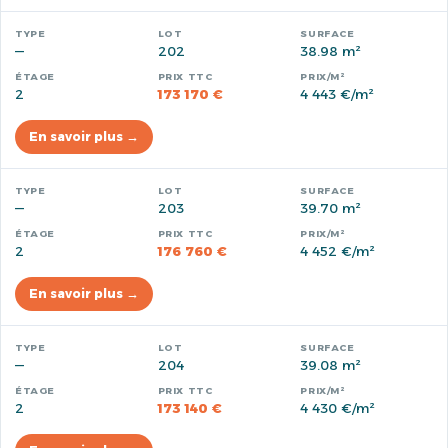
—
202
38.98 m²
2
173 170 €
4 443 €/m²
En savoir plus →
—
203
39.70 m²
2
176 760 €
4 452 €/m²
En savoir plus →
—
204
39.08 m²
2
173 140 €
4 430 €/m²