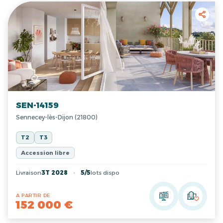
SEN-14159
Sennecey-lès-Dijon (21800)
T2
T3
Accession libre
Livraison
3T 2028
5/5
lots dispo
A PARTIR DE
152 000 €