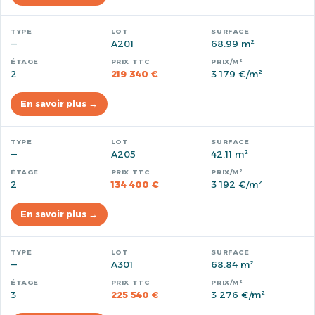
—
A201
68.99 m²
2
219 340 €
3 179 €/m²
En savoir plus →
—
A205
42.11 m²
2
134 400 €
3 192 €/m²
En savoir plus →
—
A301
68.84 m²
3
225 540 €
3 276 €/m²