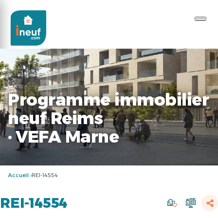
Programme immobilier
neuf Reims
· VEFA Marne
Accueil
REI-14554
REI-14554