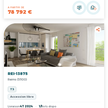
A PARTIR DE
78 792 €
REI-13875
Reims (51100)
T3
Accession libre
Livraison
4T 2024
1/1
lots dispo