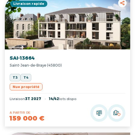
Livraison rapide
SAI-13664
Saint-Jean-de-Braye (45800)
T3
T4
Nue propriété
Livraison
3T 2027
14/42
lots dispo
A PARTIR DE
159 000 €