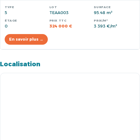
5
TEAA003
95.48 m²
0
324 000 €
3 393 €/m²
En savoir plus →
Localisation