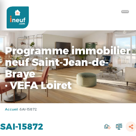
Programme immobilier
neuf Saint-Jean-de-
Braye
· VEFA Loiret
Accueil
SAI-15872
SAI-15872