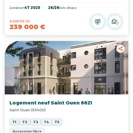
Livraison
4T 2025
26/26
lots dispo
A PARTIR DE
239 000 €
Logement neuf Saint Ouen 6621
Saint-Ouen (93400)
T1
T2
T3
T4
T5
Accession libre