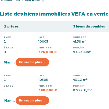
Liste des biens immobiliers VEFA en vente
2 pièces
3 biens disponibles
2
10005
41.58 m²
0
376 000 €
9 043 €/m²
Plan →
En savoir plus →
2
10505
43.22 m²
5
380 000 €
8 792 €/m²
Plan →
En savoir plus →