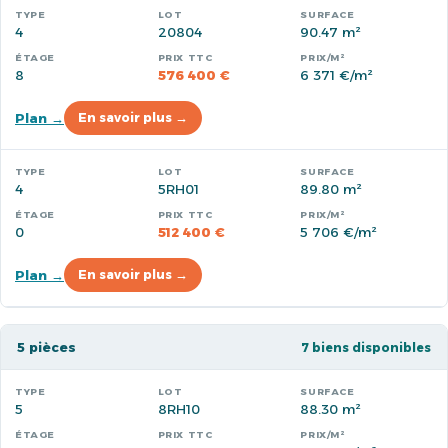
4
20804
90.47 m²
8
576 400 €
6 371 €/m²
Plan →
En savoir plus →
4
5RH01
89.80 m²
0
512 400 €
5 706 €/m²
Plan →
En savoir plus →
5 pièces
7 biens disponibles
5
8RH10
88.30 m²