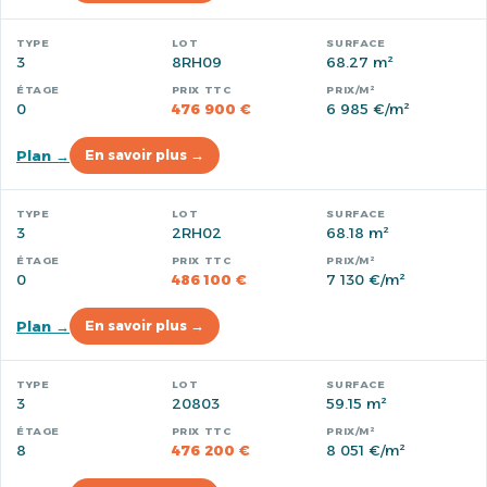
3
8RH09
68.27 m²
0
476 900 €
6 985 €/m²
Plan →
En savoir plus →
3
2RH02
68.18 m²
0
486 100 €
7 130 €/m²
Plan →
En savoir plus →
3
20803
59.15 m²
8
476 200 €
8 051 €/m²