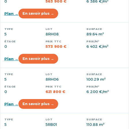
0
563 900 €
6 386 €/m²
Plan →
En savoir plus →
5
8RH08
89.64 m²
0
573 900 €
6 402 €/m²
Plan →
En savoir plus →
5
8RH06
100.29 m²
0
621 800 €
6 200 €/m²
Plan →
En savoir plus →
5
5RB01
110.88 m²