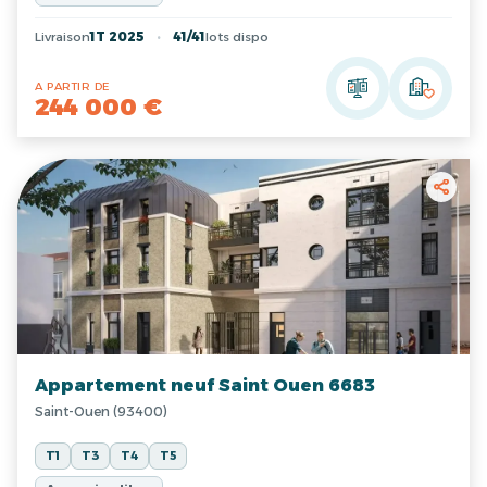
Livraison
1T 2025
41/41
lots dispo
A PARTIR DE
244 000 €
Appartement neuf Saint Ouen 6683
Saint-Ouen (93400)
T1
T3
T4
T5