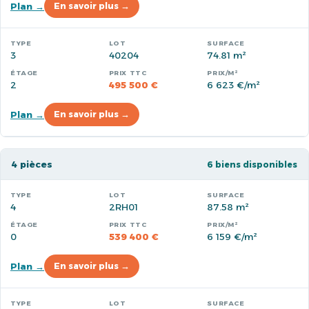
Plan →
En savoir plus →
3
40204
74.81 m²
2
495 500 €
6 623 €/m²
Plan →
En savoir plus →
4 pièces
6 biens disponibles
4
2RH01
87.58 m²
0
539 400 €
6 159 €/m²
Plan →
En savoir plus →