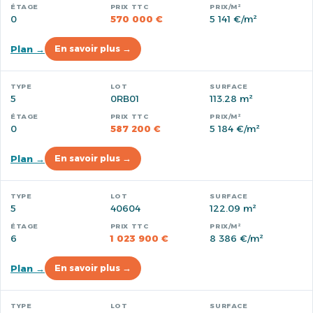
0
570 000 €
5 141 €/m²
Plan →
En savoir plus →
5
0RB01
113.28 m²
0
587 200 €
5 184 €/m²
Plan →
En savoir plus →
5
40604
122.09 m²
6
1 023 900 €
8 386 €/m²
Plan →
En savoir plus →