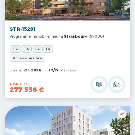
STR-15291
Programme immobilier neuf à
Strasbourg
(67000)
T2
T3
T4
T5
Accession libre
Livraison
2T 2026
17/17
lots dispo
A PARTIR DE
277 536 €