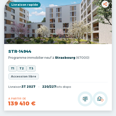
Livraison rapide
STR-14944
Programme immobilier neuf à
Strasbourg
(67000)
T1
T2
T3
Accession libre
Livraison
3T 2027
220/227
lots dispo
A PARTIR DE
139 410 €