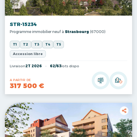
STR-15234
Programme immobilier neuf à
Strasbourg
(67000)
T1
T2
T3
T4
T5
Accession libre
Livraison
2T 2026
62/63
lots dispo
A PARTIR DE
317 500 €