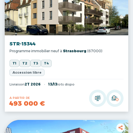
STR-15344
Programme immobilier neuf à
Strasbourg
(67000)
T1
T2
T3
T4
Accession libre
Livraison
2T 2026
13/13
lots dispo
A PARTIR DE
493 000 €