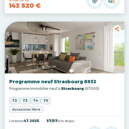
A PARTIR DE
143 520 €
Programme neuf Strasbourg 8932
Programme immobilier neuf à
Strasbourg
(67000)
T2
T3
T4
T5
Accession libre
Livraison
4T 2025
57/57
lots dispo