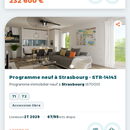
232 600 €
Programme neuf à Strasbourg - STR-14143
Programme immobilier neuf à
Strasbourg
(67000)
T1
T2
Accession libre
Livraison
2T 2029
67/95
lots dispo