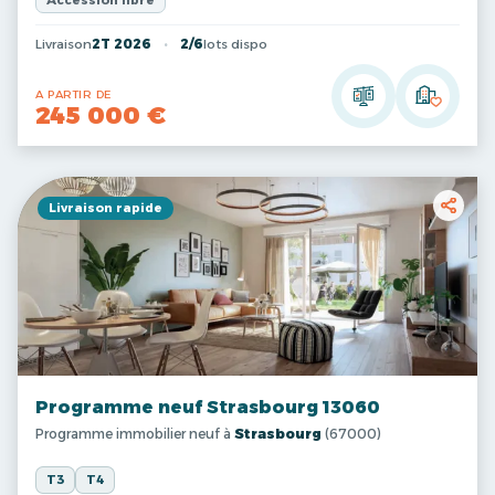
Accession libre
Livraison
2T 2026
2/6
lots dispo
A PARTIR DE
245 000 €
Livraison rapide
Programme neuf Strasbourg 13060
Programme immobilier neuf à
Strasbourg
(67000)
T3
T4