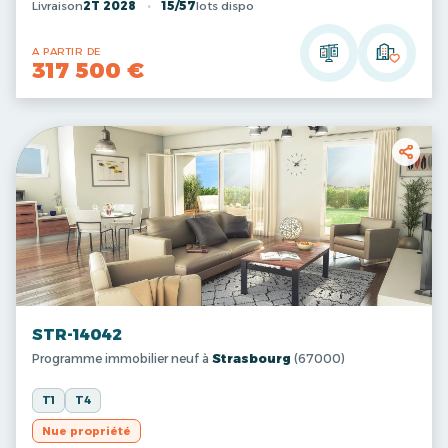
Livraison
2T 2028
15/57
lots dispo
A PARTIR DE
317 500 €
STR-14042
Programme immobilier neuf à
Strasbourg
(67000)
T1
T4
Nue propriété