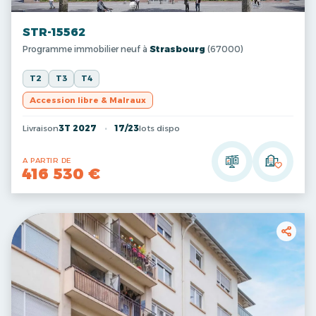
STR-15562
Programme immobilier neuf à
Strasbourg
(67000)
T2
T3
T4
Accession libre & Malraux
Livraison
3T 2027
17/23
lots dispo
A PARTIR DE
416 530 €