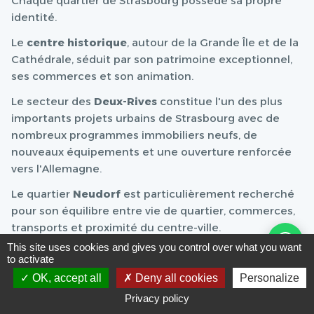
Chaque quartier de Strasbourg possède sa propre
identité.
Le
centre historique
, autour de la Grande Île et de la
Cathédrale, séduit par son patrimoine exceptionnel,
ses commerces et son animation.
Le secteur des
Deux-Rives
constitue l'un des plus
importants projets urbains de Strasbourg avec de
nombreux programmes immobiliers neufs, de
nouveaux équipements et une ouverture renforcée
vers l'Allemagne.
Le quartier
Neudorf
est particulièrement recherché
pour son équilibre entre vie de quartier, commerces,
transports et proximité du centre-ville.
This site uses cookies and gives you control over what you want
La
Robertsau
attire les familles grâce à son
to activate
environnement résidentiel, ses espaces verts et sa
OK, accept all
Deny all cookies
Personalize
proximité avec les institutions européennes.
Privacy policy
Les quartiers de
Cronenbourg
,
Koenigshoffen
ou