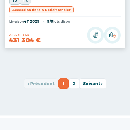
T2
T3
Accession libre & Déficit foncier
Livraison
4T 2025
9/9
lots dispo
A PARTIR DE
431 304 €
‹ Précédent
1
2
Suivant ›