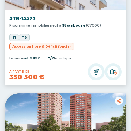
STR-15577
Programme immobilier neuf à
Strasbourg
(67000)
T1
T3
Accession libre & Déficit foncier
Livraison
4T 2027
7/7
lots dispo
A PARTIR DE
350 500 €