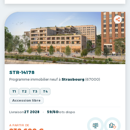
STR-14178
Programme immobilier neuf à
Strasbourg
(67000)
T1
T2
T3
T4
Accession libre
Livraison
2T 2028
59/60
lots dispo
A PARTIR DE