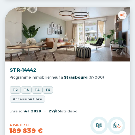
STR-14442
Programme immobilier neuf à
Strasbourg
(67000)
T2
T3
T4
T5
Accession libre
Livraison
4T 2028
27/85
lots dispo
A PARTIR DE
189 839 €