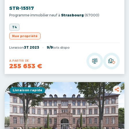
STR-15517
Programme immobilier neuf à
Strasbourg
(67000)
T4
Nue propriété
Livraison
3T 2023
9/9
lots dispo
A PARTIR DE
255 653 €
Livraison rapide