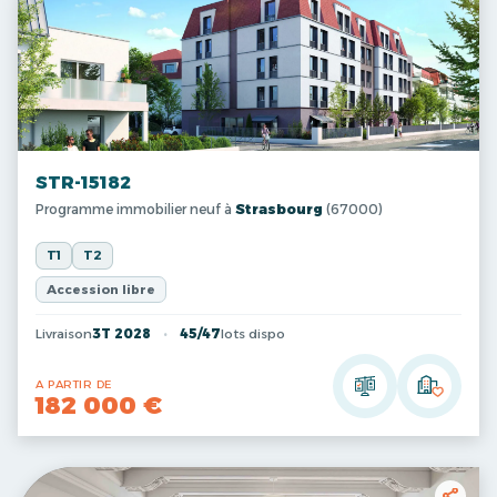
STR-15182
Programme immobilier neuf à
Strasbourg
(67000)
T1
T2
Accession libre
Livraison
3T 2028
45/47
lots dispo
A PARTIR DE
182 000 €