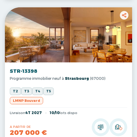
STR-13398
Programme immobilier neuf à
Strasbourg
(67000)
T2
T3
T4
T5
LMNP Bouvard
Livraison
4T 2027
10/10
lots dispo
A PARTIR DE
207 000 €