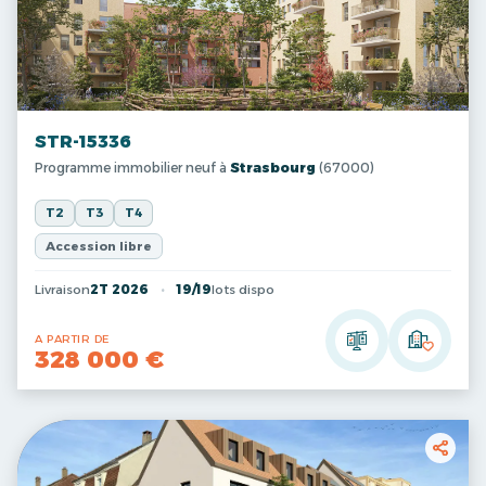
STR-15336
Programme immobilier neuf à
Strasbourg
(67000)
T2
T3
T4
Accession libre
Livraison
2T 2026
19/19
lots dispo
A PARTIR DE
328 000 €