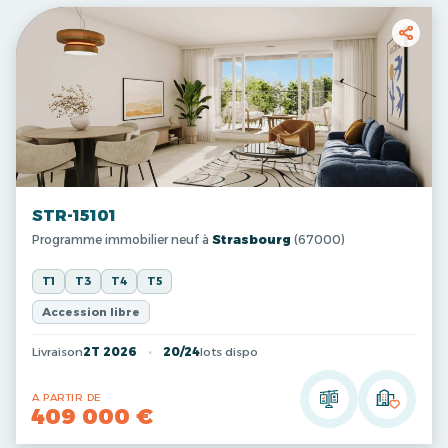
STR-15101
Programme immobilier neuf à
Strasbourg
(67000)
T1
T3
T4
T5
Accession libre
Livraison
2T 2026
20/24
lots dispo
A PARTIR DE
409 000 €