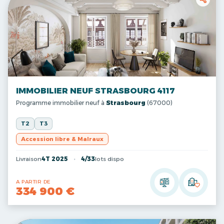
IMMOBILIER NEUF STRASBOURG 4117
Programme immobilier neuf à
Strasbourg
(67000)
T2
T3
Accession libre & Malraux
Livraison
4T 2025
4/33
lots dispo
A PARTIR DE
334 900 €