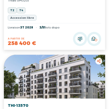
Thiais (94320)
T2
T4
Accession libre
Livraison
3T 2028
3/51
lots dispo
A PARTIR DE
258 400 €
THI-13570