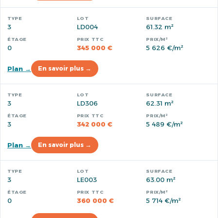
3
LD004
61.32 m²
0
345 000 €
5 626 €/m²
Plan →
En savoir plus →
3
LD306
62.31 m²
3
342 000 €
5 489 €/m²
Plan →
En savoir plus →
3
LE003
63.00 m²
0
360 000 €
5 714 €/m²