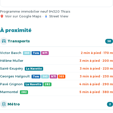
Programme immobilier neuf 94320 Thiais
Voir sur Google Maps
·
Street View
À proximité
Transports
38
Victor Basch
2 min à pied · 170 m
393
Tvm
N71
Hélène Muller
3 min à pied · 200 m
Saint-Exupéry
3 min à pied · 220 m
La Navette
Georges Halgoult
3 min à pied · 230 m
Tvm
393
N71
103
Pavé Grignon
4 min à pied · 290 m
La Navette
282
Marmontel
5 min à pied · 380 m
282
Métro
2