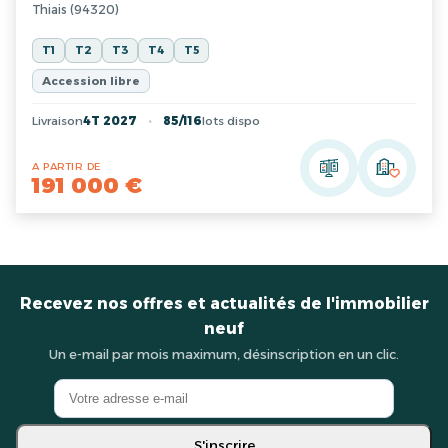
Thiais (94320)
T1
T2
T3
T4
T5
Accession libre
Livraison
4T 2027
85/116
lots dispo
A PARTIR DE
191 000 €
Recevez nos offres et actualités de l'immobilier
neuf
Un e-mail par mois maximum, désinscription en un clic.
S'inscrire