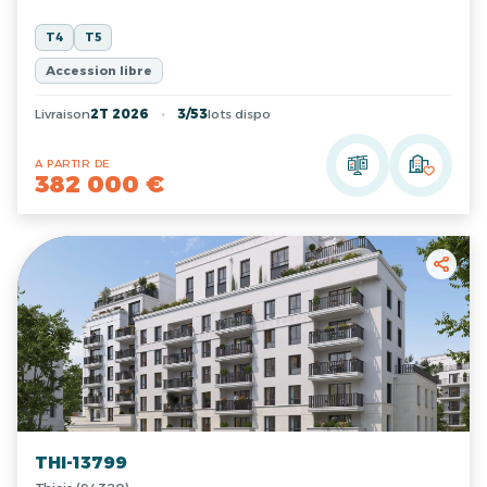
T4
T5
Accession libre
Livraison
2T 2026
3/53
lots dispo
A PARTIR DE
382 000 €
THI-13799