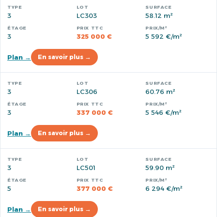
3
LC303
58.12 m²
3
325 000 €
5 592 €/m²
Plan →
En savoir plus →
3
LC306
60.76 m²
3
337 000 €
5 546 €/m²
Plan →
En savoir plus →
3
LC501
59.90 m²
5
377 000 €
6 294 €/m²
Plan →
En savoir plus →