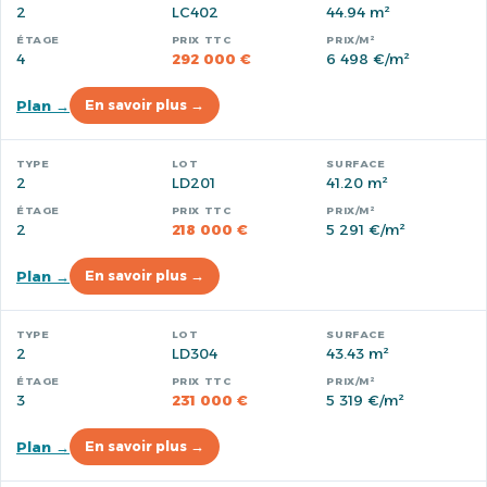
2
LC402
44.94 m²
4
292 000 €
6 498 €/m²
Plan →
En savoir plus →
2
LD201
41.20 m²
2
218 000 €
5 291 €/m²
Plan →
En savoir plus →
2
LD304
43.43 m²
3
231 000 €
5 319 €/m²
Plan →
En savoir plus →