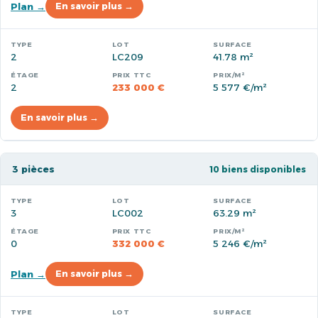
Plan →
En savoir plus →
2
LC209
41.78 m²
2
233 000 €
5 577 €/m²
En savoir plus →
3 pièces
10 biens disponibles
3
LC002
63.29 m²
0
332 000 €
5 246 €/m²
Plan →
En savoir plus →