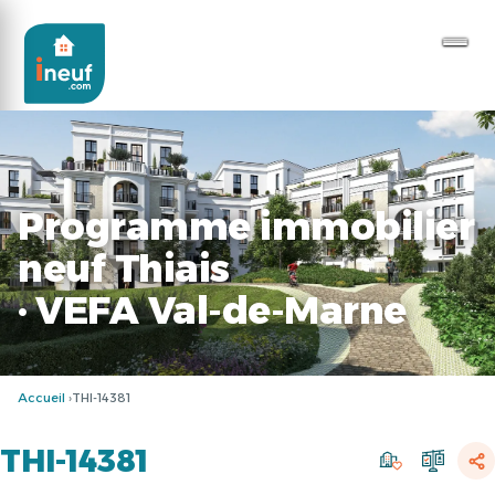
Programme immobilier
neuf Thiais
· VEFA Val-de-Marne
Accueil
THI-14381
THI-14381