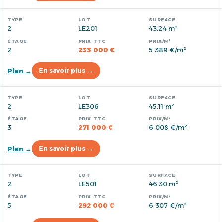
2
LE201
43.24 m²
2
233 000 €
5 389 €/m²
Plan →
En savoir plus →
2
LE306
45.11 m²
3
271 000 €
6 008 €/m²
Plan →
En savoir plus →
2
LE501
46.30 m²
5
292 000 €
6 307 €/m²