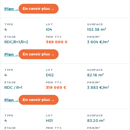
Plan →
En savoir plus →
4
I04
102.38 m²
RDC/R+1/R+2
369 000 €
3 604 €/m²
Plan →
En savoir plus →
4
D02
82.16 m²
RDC / R+1
319 000 €
3 883 €/m²
Plan →
En savoir plus →
4
H01
83.20 m²