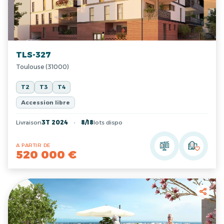
TLS-327
Toulouse (31000)
T2
T3
T4
Accession libre
Livraison
3T 2024
8/18
lots dispo
A PARTIR DE
520 000 €