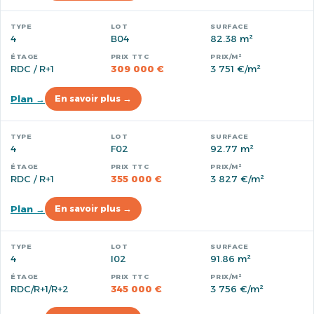
4
B04
82.38 m²
RDC / R+1
309 000 €
3 751 €/m²
Plan →
En savoir plus →
4
F02
92.77 m²
RDC / R+1
355 000 €
3 827 €/m²
Plan →
En savoir plus →
4
I02
91.86 m²
RDC/R+1/R+2
345 000 €
3 756 €/m²