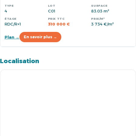
4
C01
83.03 m²
RDC/R+1
310 000 €
3 734 €/m²
Plan →
En savoir plus →
Localisation