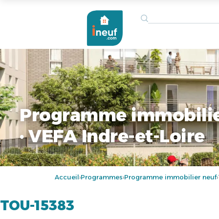
Programme immobilie
· VEFA Indre-et-Loire
Accueil
Programmes
Programme immobilier neuf
›
›
›
TOU-15383