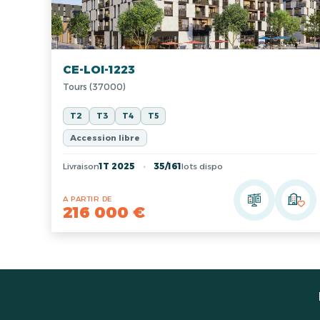
CE-LOI-1223
Tours (37000)
T2
T3
T4
T5
Accession libre
Livraison
1T 2025
35/161
lots dispo
A PARTIR DE
216 000 €