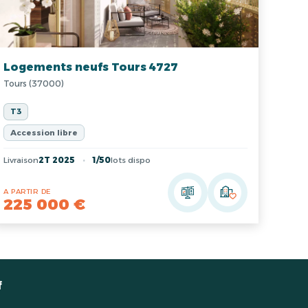
Logements neufs Tours 4727
Tours (37000)
T3
Accession libre
Livraison
2T 2025
1/50
lots dispo
A PARTIR DE
225 000 €
f