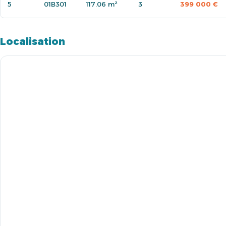
5
01B301
117.06 m²
3
399 000 €
Localisation