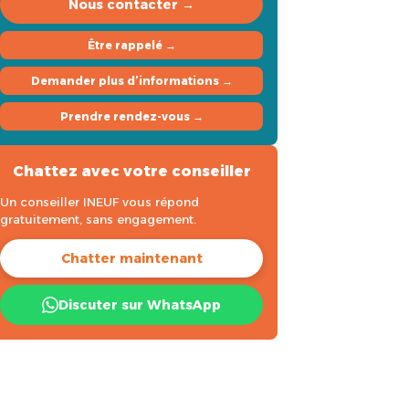
Nous contacter →
Être rappelé →
Demander plus d’informations →
Prendre rendez-vous →
Chattez avec votre conseiller
Un conseiller INEUF vous répond
gratuitement, sans engagement.
Chatter maintenant
Discuter sur WhatsApp