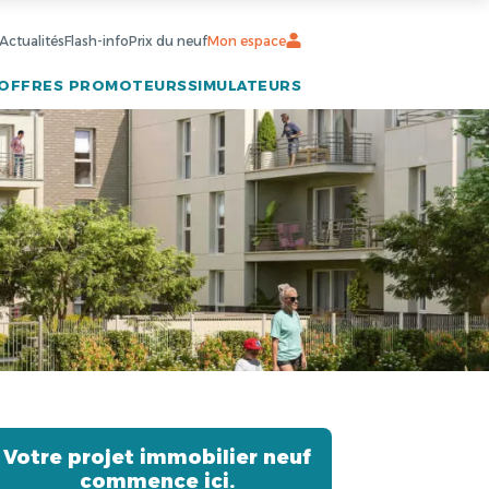
Actualités
Flash-info
Prix du neuf
Mon espace
OFFRES PROMOTEURS
SIMULATEURS
Votre projet immobilier neuf
commence ici.