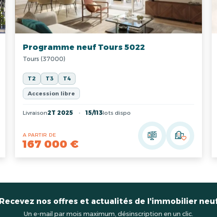
Programme neuf Tours 5022
Tours (37000)
T2
T3
T4
Accession libre
Livraison
2T 2025
15/113
lots dispo
A PARTIR DE
167 000 €
Recevez nos offres et actualités de l'immobilier neu
Un e-mail par mois maximum, désinscription en un clic.