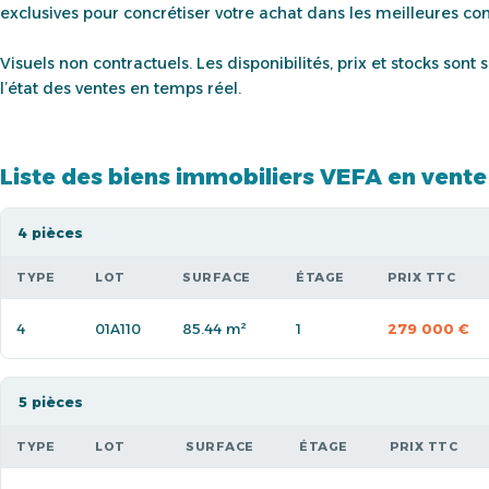
exclusives pour concrétiser votre achat dans les meilleures con
Visuels non contractuels. Les disponibilités, prix et stocks son
l’état des ventes en temps réel.
Liste des biens immobiliers VEFA en vente
4 pièces
TYPE
LOT
SURFACE
ÉTAGE
PRIX TTC
4
01A110
85.44 m²
1
279 000 €
5 pièces
TYPE
LOT
SURFACE
ÉTAGE
PRIX TTC