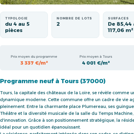
TYPOLOGIE
NOMBRE DE LOTS
SURFACES
du 4 au 5
2
De 85,44 
pièces
117,06 m²
Prix moyen du programme
Prix moyen à Tours
3 337 €/m²
4 001 €/m²
Programme neuf à Tours (37000)
Tours, la capitale des châteaux de la Loire, se révèle comme un 
dynamique moderne. Cette commune offre un cadre de vie agréa
pleinement. Entre la charmante place Plumereau, ses guinguett
Théâtre et la diversité musicale de la salle du Temps Machine, T
d'innovation. Grâce à son positionnement stratégique, la résid
idéal pour un quotidien épanouissant.
La résidence, parfaitement intégrée dans son cadre, se distin