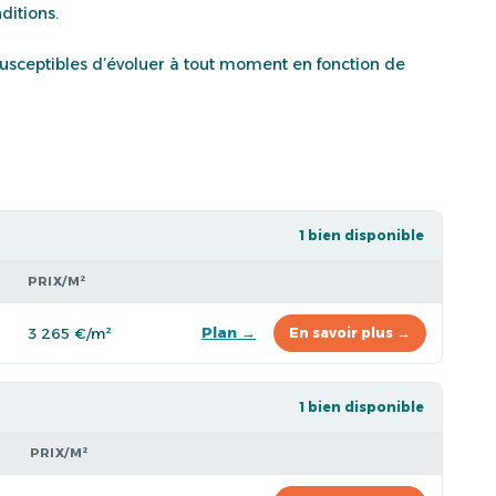
ditions.
t susceptibles d’évoluer à tout moment en fonction de
1 bien disponible
PRIX/M²
Plan →
3 265 €/m²
En savoir plus →
1 bien disponible
PRIX/M²