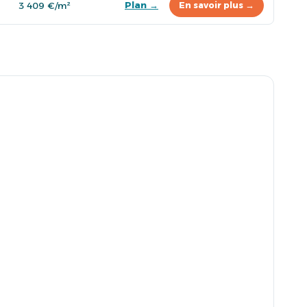
Plan →
3 409 €/m²
En savoir plus →