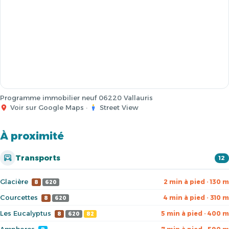
Programme immobilier neuf 06220 Vallauris
Voir sur Google Maps
·
Street View
À proximité
Transports
12
Glacière
2 min à pied · 130 m
8
620
Courcettes
4 min à pied · 310 m
8
620
Les Eucalyptus
5 min à pied · 400 m
8
620
82