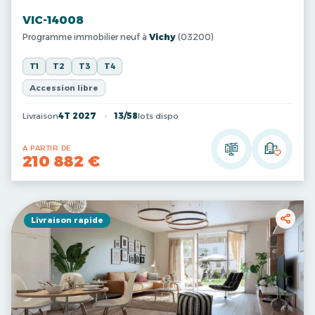
VIC-14008
Programme immobilier neuf à
Vichy
(03200)
T1
T2
T3
T4
Accession libre
Livraison
4T 2027
13/58
lots dispo
A PARTIR DE
210 882 €
Livraison rapide