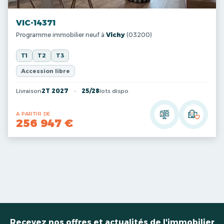
VIC-14371
Programme immobilier neuf à
Vichy
(03200)
T1
T2
T3
Accession libre
Livraison
2T 2027
25/28
lots dispo
A PARTIR DE
256 947 €
Recevez nos offres et actualités de l'immobilier