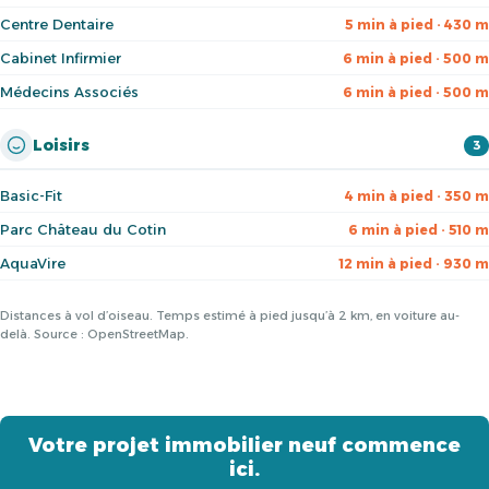
Centre Dentaire
5 min à pied · 430 m
Cabinet Infirmier
6 min à pied · 500 m
Médecins Associés
6 min à pied · 500 m
Loisirs
3
Basic-Fit
4 min à pied · 350 m
Parc Château du Cotin
6 min à pied · 510 m
AquaVire
12 min à pied · 930 m
Distances à vol d’oiseau. Temps estimé à pied jusqu’à 2 km, en voiture au-
delà. Source : OpenStreetMap.
Votre projet immobilier neuf commence
ici.