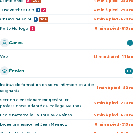
Sainte-Anne
4 min à pied · 280 m
2
309
11 Novembre 1918
4 min à pied · 290 m
1
2
Champ de Foire
6 min à pied · 470 m
1
309
Porte Horloge
6 min à pied · 510 m
2
Gares
1
Vire
13 min à pied · 1.1 km
Écoles
10
Institut de formation en soins infirmiers et aides-
1 min à pied · 80 m
soignants
Section d'enseignement général et
3 min à pied · 220 m
professionnel adapté du collège Maupas
École maternelle La Tour aux Raînes
5 min à pied · 420 m
Lycée professionnel Jean Mermoz
6 min à pied · 510 m