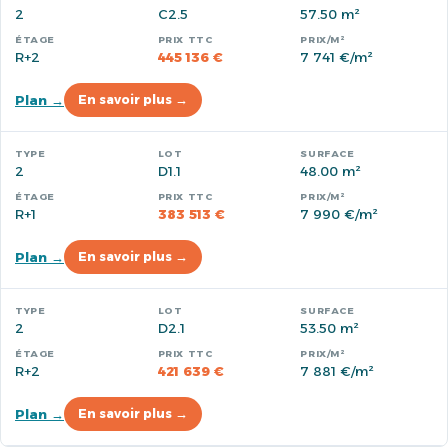
2
C2.5
57.50 m²
R+2
445 136 €
7 741 €/m²
Plan →
En savoir plus →
2
D1.1
48.00 m²
R+1
383 513 €
7 990 €/m²
Plan →
En savoir plus →
2
D2.1
53.50 m²
R+2
421 639 €
7 881 €/m²
Plan →
En savoir plus →