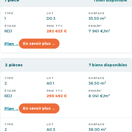
1 pièce
1 bien disponible
1
D0.3
35.50 m²
RDJ
282 623 €
7 961 €/m²
Plan →
En savoir plus →
2 pièces
7 biens disponibles
2
A0.1
36.50 m²
RDJ
293 492 €
8 041 €/m²
Plan →
En savoir plus →
2
A0.3
38.00 m²