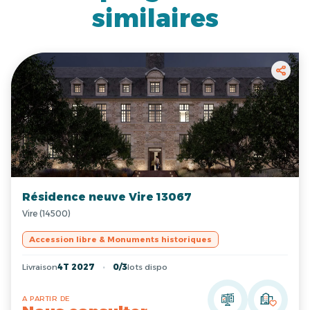
similaires
Résidence neuve Vire 13067
Vire (14500)
Accession libre & Monuments historiques
Livraison
4T 2027
0/3
lots dispo
A PARTIR DE