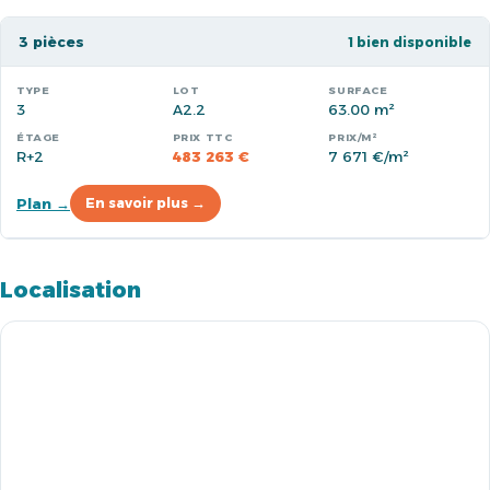
3 pièces
1 bien disponible
3
A2.2
63.00 m²
R+2
483 263 €
7 671 €/m²
Plan →
En savoir plus →
Localisation