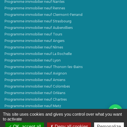
Programme immobilier neuf Nantes
Programme immobilier neuf Rennes
Programme immobilier neuf Clermont-Ferrand
Programme immobilier neuf Strasbourg
Programme immobilier neuf Aubervilliers
Programme immobilier neuf Tours
Programme immobilier neuf Angers
Programme immobilier neuf Nîmes
Programme immobilier neuf La Rochelle
Programme immobilier neuf Lyon
Programme immobilier neuf Thonon-les-Bains
Programme immobilier neuf Avignon
Programme immobilier neuf Amiens
Programme immobilier neuf Colombes
Programme immobilier neuf Orléans
Programme immobilier neuf Chartres
Programme immobilier neuf Metz
Programme immobilier neuf Caen
This site uses cookies and gives you control over what you want
to activate
Programme immobilier neuf Dijon
Programme immobilier neuf Villeurbanne
OK, accept all
Deny all cookies
Personalize