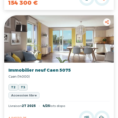
154 300 €
Immobilier neuf Caen 5075
Caen (14000)
T2
T3
Accession libre
Livraison
2T 2025
4/25
lots dispo
A PARTIR DE