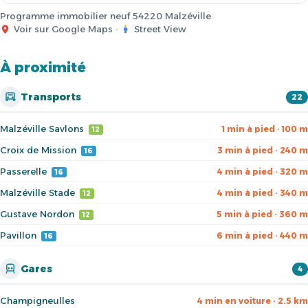
Programme immobilier neuf 54220 Malzéville
Voir sur Google Maps
·
Street View
À proximité
Transports
22
Malzéville Savlons
1 min à pied · 100 m
12
Croix de Mission
3 min à pied · 240 m
16
Passerelle
4 min à pied · 320 m
16
Malzéville Stade
4 min à pied · 340 m
12
Gustave Nordon
5 min à pied · 360 m
12
Pavillon
6 min à pied · 440 m
16
Gares
4
Champigneulles
4 min en voiture · 2.5 km