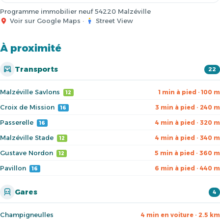
Programme immobilier neuf 54220 Malzéville
Voir sur Google Maps
·
Street View
À proximité
Transports
22
Malzéville Savlons
1 min à pied · 100 m
12
Croix de Mission
3 min à pied · 240 m
16
Passerelle
4 min à pied · 320 m
16
Malzéville Stade
4 min à pied · 340 m
12
Gustave Nordon
5 min à pied · 360 m
12
Pavillon
6 min à pied · 440 m
16
Gares
4
Champigneulles
4 min en voiture · 2.5 km