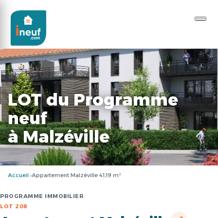
LOT du Programme
neuf
à Malzéville
Accueil
Appartement Malzéville 41,19 m²
PROGRAMME IMMOBILIER
LOT 208