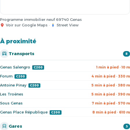
Programme immobilier neuf 69740 Genas
Voir sur Google Maps
·
Street View
À proximité
Transports
8
Genas Salengro
1 min à pied · 10 m
C200
Forum
4 min à pied · 330 m
C200
Antoine Pinay
5 min à pied · 380 m
C200
Les Troënes
5 min à pied · 390 m
Sous Genas
7 min à pied · 570 m
Genas Place République
8 min à pied · 610 m
C200
Gares
3