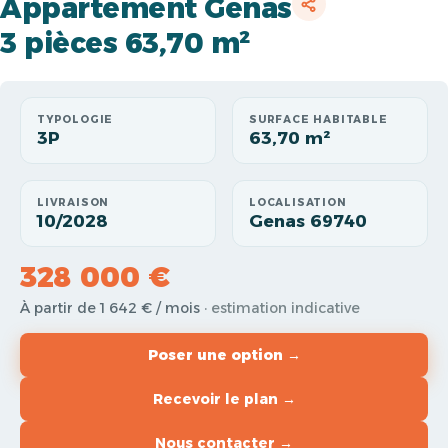
Appartement Genas
3 pièces 63,70 m²
TYPOLOGIE
SURFACE HABITABLE
3P
63,70 m²
LIVRAISON
LOCALISATION
10/2028
Genas 69740
328 000 €
À partir de 1 642 € / mois
· estimation indicative
Poser une option →
Recevoir le plan →
Nous contacter →