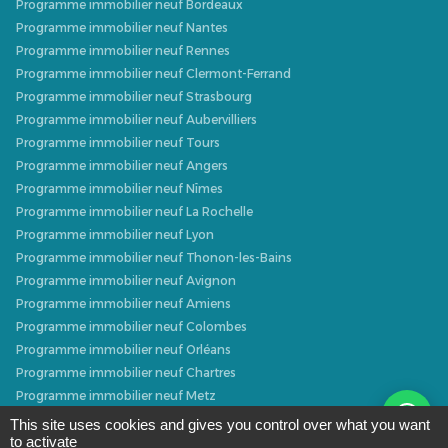
Programme immobilier neuf Bordeaux
Programme immobilier neuf Nantes
Programme immobilier neuf Rennes
Programme immobilier neuf Clermont-Ferrand
Programme immobilier neuf Strasbourg
Programme immobilier neuf Aubervilliers
Programme immobilier neuf Tours
Programme immobilier neuf Angers
Programme immobilier neuf Nîmes
Programme immobilier neuf La Rochelle
Programme immobilier neuf Lyon
Programme immobilier neuf Thonon-les-Bains
Programme immobilier neuf Avignon
Programme immobilier neuf Amiens
Programme immobilier neuf Colombes
Programme immobilier neuf Orléans
Programme immobilier neuf Chartres
Programme immobilier neuf Metz
Programme immobilier neuf Caen
This site uses cookies and gives you control over what you want
to activate
Programme immobilier neuf Dijon