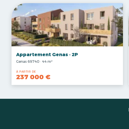
Appartement Genas · 2P
Genas 69740 · 44 m²
À PARTIR DE
237 000 €