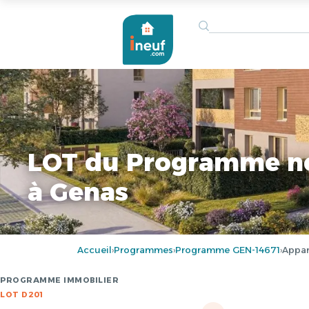
LOT du Programme n
à Genas
Accueil
Programmes
Programme GEN-14671
Appar
›
›
›
PROGRAMME IMMOBILIER
LOT D201