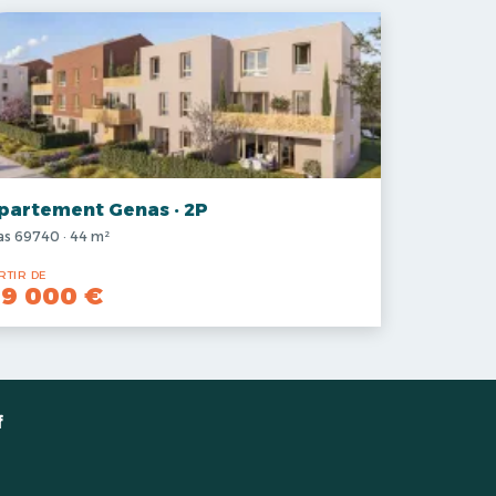
partement Genas · 2P
s 69740 · 44 m²
RTIR DE
9 000 €
f