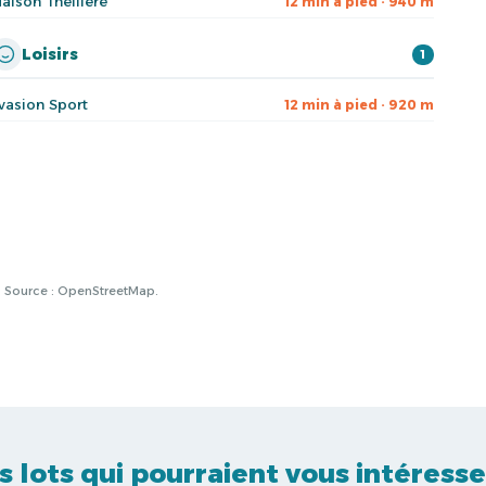
aison Théillère
12 min à pied · 940 m
Loisirs
1
vasion Sport
12 min à pied · 920 m
à. Source : OpenStreetMap.
s lots qui pourraient vous intéresse