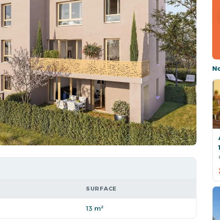
N
SURFACE
13 m²