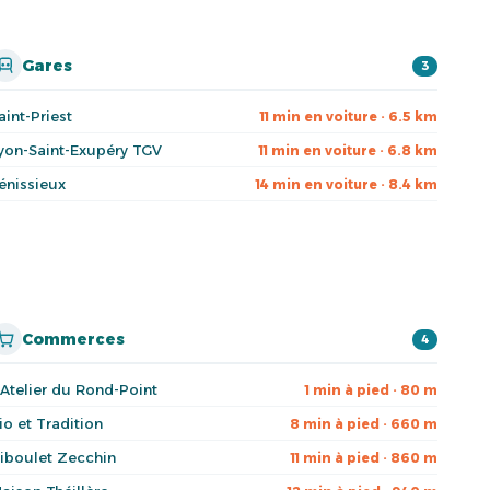
Gares
3
aint-Priest
11 min en voiture · 6.5 km
yon-Saint-Exupéry TGV
11 min en voiture · 6.8 km
énissieux
14 min en voiture · 8.4 km
Commerces
4
'Atelier du Rond-Point
1 min à pied · 80 m
io et Tradition
8 min à pied · 660 m
iboulet Zecchin
11 min à pied · 860 m