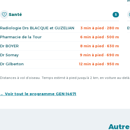
M
Santé
5
Radiologie Drs BLACQUE et GUZELIAN
E
3 min à pied · 280 m
Pharmacie de la Tour
6 min à pied · 500 m
Dr BOYER
8 min à pied · 630 m
Dr Sornay
9 min à pied · 690 m
Dr Gilberton
12 min à pied · 950 m
Distances à vol d’oiseau. Temps estimé à pied jusqu’à 2 km, en voiture au-del
← Voir tout le programme GEN-14671
Autre