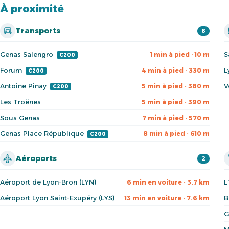
À proximité
Transports
8
Genas Salengro
S
1 min à pied · 10 m
C200
Forum
L
4 min à pied · 330 m
C200
Antoine Pinay
V
5 min à pied · 380 m
C200
Les Troënes
5 min à pied · 390 m
Sous Genas
7 min à pied · 570 m
Genas Place République
8 min à pied · 610 m
C200
Aéroports
2
Aéroport de Lyon-Bron (LYN)
L
6 min en voiture · 3.7 km
Aéroport Lyon Saint-Exupéry (LYS)
B
13 min en voiture · 7.6 km
G