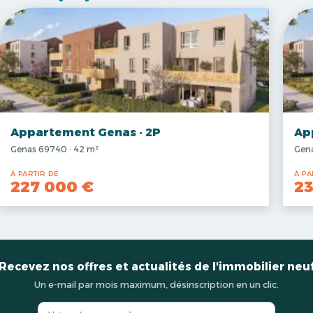
Appartement Genas · 2P
Ap
Genas 69740 · 42 m²
Gena
À PARTIR DE
À PA
227 000 €
23
Recevez nos offres et actualités de l'immobilier neu
Un e-mail par mois maximum, désinscription en un clic.