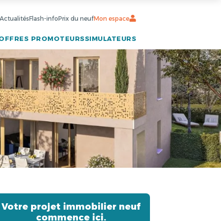
Actualités
Flash-info
Prix du neuf
Mon espace
OFFRES PROMOTEURS
SIMULATEURS
Votre projet immobilier neuf
commence ici.