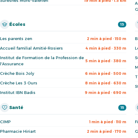
Suresnes Mont-Valérien
19 min à pied · 1.5 km
A
G
Écoles
13
Les parents zen
B
2 min à pied · 150 m
Accueil familial Amitié-Rosiers
L
4 min à pied · 330 m
Institut de Formation de la Profession de
S
5 min à pied · 380 m
l'Assurance
M
Crèche Bois Joly
6 min à pied · 500 m
T
Crèche Les 3 Ours
8 min à pied · 630 m
S
Institut IBN Badis
9 min à pied · 690 m
Santé
15
CIMP
F
1 min à pied · 110 m
Pharmacie Hiriart
G
2 min à pied · 170 m