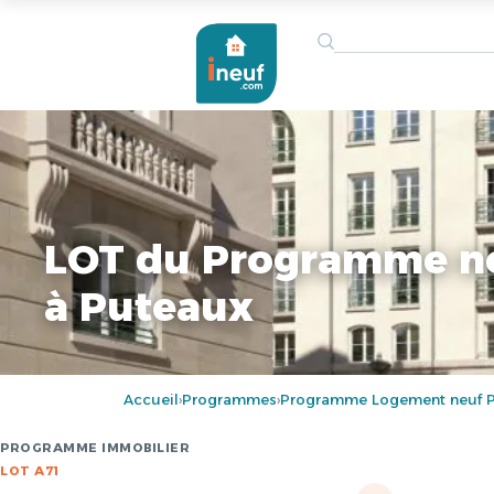
LOT du Programme n
à Puteaux
Accueil
Programmes
Programme Logement neuf P
›
›
PROGRAMME IMMOBILIER
LOT A71