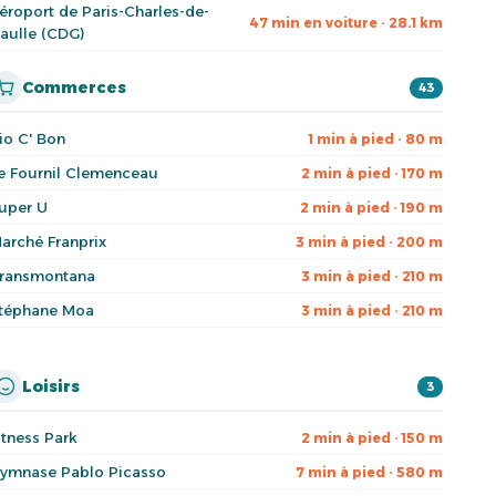
éroport de Paris-Charles-de-
47 min en voiture · 28.1 km
aulle (CDG)
Commerces
43
io C' Bon
1 min à pied · 80 m
e Fournil Clemenceau
2 min à pied · 170 m
uper U
2 min à pied · 190 m
arché Franprix
3 min à pied · 200 m
ransmontana
3 min à pied · 210 m
téphane Moa
3 min à pied · 210 m
Loisirs
3
itness Park
2 min à pied · 150 m
ymnase Pablo Picasso
7 min à pied · 580 m