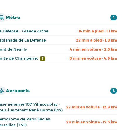
Métro
4
a Défense - Grande Arche
14 min à pied · 1.1 km
splanade de La Défense
22 min à pied · 1.8 km
ont de Neuilly
4 min en voiture · 2.5 km
orte de Champerret
8 min en voiture · 4.9 km
3
Aéroports
3
ase aérienne 107 Villacoublay -
22 min en voiture · 12.9 km
ous-lieutenant René Dorme (VIY)
érodrome de Paris-Saclay-
29 min en voiture · 17.3 km
ersailles (TNF)