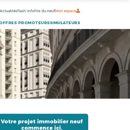
Actualités
Flash-info
Prix du neuf
Mon espace
OFFRES PROMOTEURS
SIMULATEURS
Votre projet immobilier neuf
commence ici.