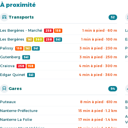
À proximité
Transports
52
Les Bergères - Marché
L
1 min à pied · 60 m
258
158
Les Bergères
E
1 min à pied · 100 m
141
360
258
541
Palissy
P
3 min à pied · 230 m
158
141
541
Gutenberg
P
3 min à pied · 250 m
541
Craiova
4 min à pied · 300 m
258
158
Edgar Quinet
4 min à pied · 360 m
541
Gares
94
Puteaux
B
8 min à pied · 610 m
S
Nanterre-Préfecture
15 min à pied · 1.2 km
A
Nanterre La Folie
17 min à pied · 1.4 km
V