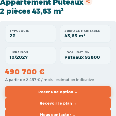
Appartement Puteaux
2 pièces 43,63 m²
TYPOLOGIE
SURFACE HABITABLE
2P
43,63 m²
LIVRAISON
LOCALISATION
10/2027
Puteaux 92800
490 700 €
À partir de 2 457 € / mois
· estimation indicative
Poser une option →
Recevoir le plan →
Nous contacter →