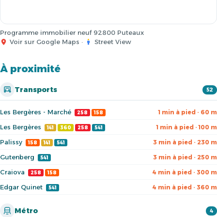
Programme immobilier neuf 92800 Puteaux
Voir sur Google Maps
·
Street View
À proximité
Transports
52
Les Bergères - Marché
1 min à pied · 60 m
258
158
Les Bergères
1 min à pied · 100 m
141
360
258
541
Palissy
3 min à pied · 230 m
158
141
541
Gutenberg
3 min à pied · 250 m
541
Craiova
4 min à pied · 300 m
258
158
Edgar Quinet
4 min à pied · 360 m
541
Métro
4