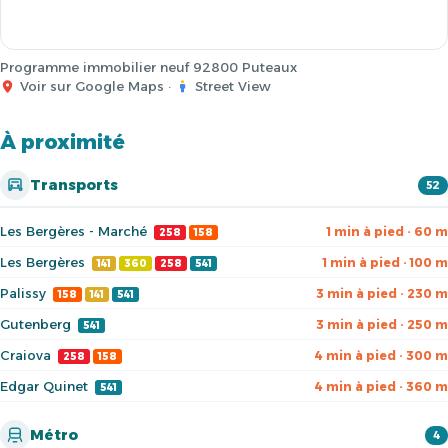
Programme immobilier neuf 92800 Puteaux
Voir sur Google Maps
·
Street View
À proximité
Transports
52
Les Bergères - Marché
1 min à pied · 60 m
258
158
Les Bergères
1 min à pied · 100 m
141
360
258
541
Palissy
3 min à pied · 230 m
158
141
541
Gutenberg
3 min à pied · 250 m
541
Craiova
4 min à pied · 300 m
258
158
Edgar Quinet
4 min à pied · 360 m
541
Métro
4