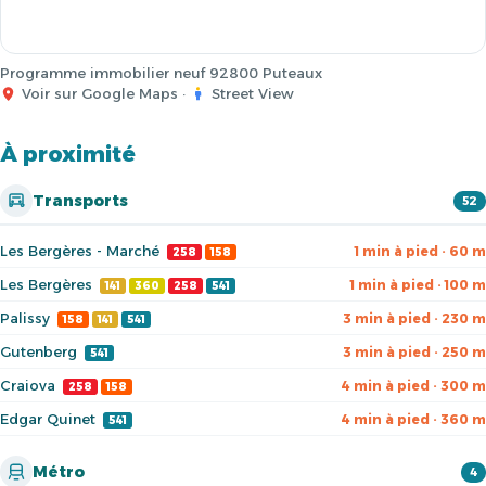
Programme immobilier neuf 92800 Puteaux
Voir sur Google Maps
·
Street View
À proximité
Transports
52
Les Bergères - Marché
1 min à pied · 60 m
258
158
Les Bergères
1 min à pied · 100 m
141
360
258
541
Palissy
3 min à pied · 230 m
158
141
541
Gutenberg
3 min à pied · 250 m
541
Craiova
4 min à pied · 300 m
258
158
Edgar Quinet
4 min à pied · 360 m
541
Métro
4