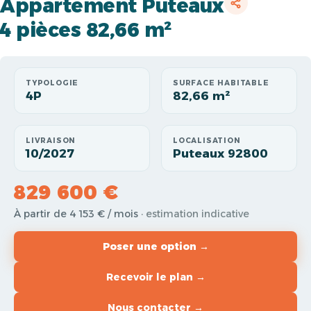
Appartement Puteaux
4 pièces 82,66 m²
TYPOLOGIE
SURFACE HABITABLE
4P
82,66 m²
LIVRAISON
LOCALISATION
10/2027
Puteaux 92800
829 600 €
À partir de 4 153 € / mois
· estimation indicative
Poser une option →
Recevoir le plan →
Nous contacter →