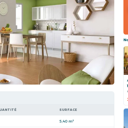
N
UANTITÉ
SURFACE
5,40 m²