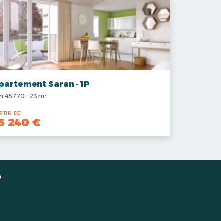
partement Saran · 1P
n 45770 · 23 m²
RTIR DE
5 240 €
f