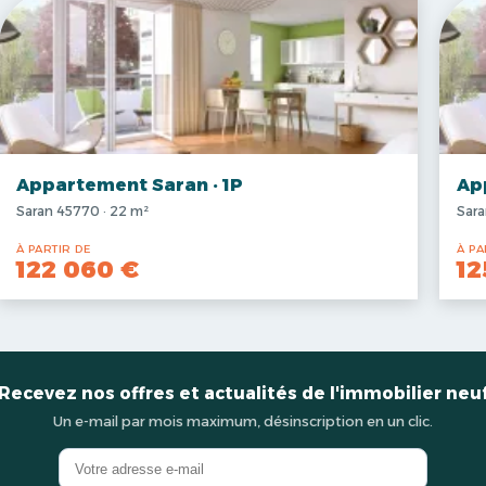
Appartement Saran · 1P
Ap
Saran 45770 · 22 m²
Sara
À PARTIR DE
À PA
122 060 €
12
Recevez nos offres et actualités de l'immobilier neu
Un e-mail par mois maximum, désinscription en un clic.