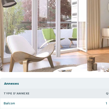
Annexes
TYPE D'ANNEXE
Q
Balcon
1