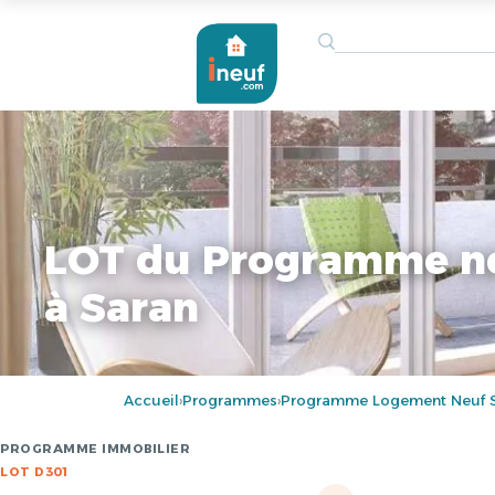
LOT du Programme n
à Saran
Accueil
Programmes
Programme Logement Neuf S
›
›
PROGRAMME IMMOBILIER
LOT D301