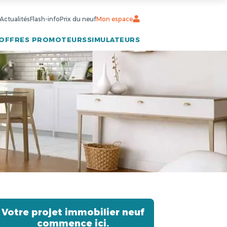
Actualités
Flash-info
Prix du neuf
Mon espace
OFFRES PROMOTEURS
SIMULATEURS
Votre projet immobilier neuf
commence ici.