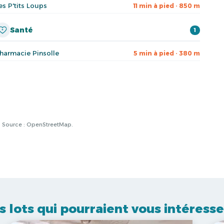
es P'tits Loups
11 min à pied · 850 m
Santé
1
harmacie Pinsolle
5 min à pied · 380 m
à. Source : OpenStreetMap.
s lots qui pourraient vous intéresse