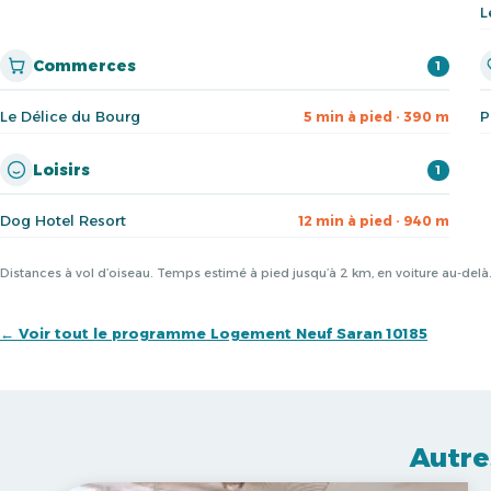
L
Commerces
1
Le Délice du Bourg
P
5 min à pied · 390 m
Loisirs
1
Dog Hotel Resort
12 min à pied · 940 m
Distances à vol d’oiseau. Temps estimé à pied jusqu’à 2 km, en voiture au-del
← Voir tout le programme Logement Neuf Saran 10185
Autre