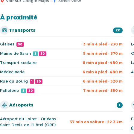
Voir sur Google Maps
·
Street View
À proximité
Transports
20
Glaises
L
3 min à pied · 230 m
50
Mairie de Saran
O
5 min à pied · 370 m
5
50
Transport scolaire
L
6 min à pied · 480 m
Médecinerie
A
6 min à pied · 480 m
Rue du Bourg
6 min à pied · 520 m
1
50
Pelleterie
7 min à pied · 550 m
5
50
Aéroports
1
Aéroport du Loiret - Orléans -
É
37 min en voiture · 22.3 km
Saint-Denis-de-l'Hôtel (ORE)
É