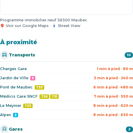
Programme immobilier neuf 38300 Maubec
Voir sur Google Maps
·
Street View
À proximité
Transports
10
Charges Gare
1 min à pied · 80 m
Jardin de Ville
3 min à pied · 240 m
9
Pont de Maubec
6 min à pied · 480 m
T33
Médicis Gare SNCF
7 min à pied · 550 m
T30
T31
Le Meynier
8 min à pied · 620 m
T33
Alpes
8 min à pied · 630 m
2
Gares
2