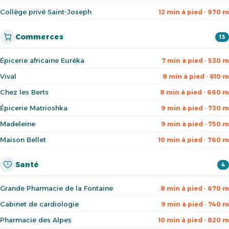
Collège privé Saint-Joseph
12 min à pied · 970 m
Commerces
13
Épicerie africaine Euréka
7 min à pied · 530 m
Vival
8 min à pied · 610 m
Chez les Berts
8 min à pied · 660 m
Épicerie Matrioshka
9 min à pied · 730 m
Madeleine
9 min à pied · 750 m
Maison Bellet
10 min à pied · 760 m
Santé
4
Grande Pharmacie de la Fontaine
8 min à pied · 670 m
Cabinet de cardiologie
9 min à pied · 740 m
Pharmacie des Alpes
10 min à pied · 820 m