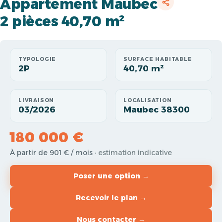
Appartement Maubec
2 pièces 40,70 m²
TYPOLOGIE
SURFACE HABITABLE
2P
40,70 m²
LIVRAISON
LOCALISATION
03/2026
Maubec 38300
180 000 €
À partir de 901 € / mois
· estimation indicative
Poser une option →
Recevoir le plan →
Nous contacter →