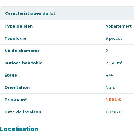
Caractéristiques du lot
Type de bien
Appartement
Typologie
3 pièces
Nb de chambres
2
Surface habitable
71,36 m²
Étage
R+4
Orientation
Nord
Prix au m²
4 582 €
Date de livraison
12/2026
Localisation