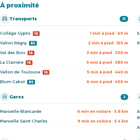
À proximité
Transports
31
Collège Gyptis
S
1 min à pied · 60 m
16
Vallon Régny
R
2 min à pied · 150 m
B5
Val des Bois
3 min à pied · 200 m
16
La Clairière
5 min à pied · 380 m
16
Vallon de Toulouse
5 min à pied · 440 m
16
Blum Cabot
6 min à pied · 450 m
B5
Gares
2
Marseille-Blancarde
A
6 min en voiture · 3.8 km
(
Marseille Saint-Charles
9 min en voiture · 5.4 km
A