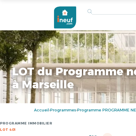
LOT du Programme n
à Marseille
Accueil
Programmes
Programme PROGRAMME NEU
›
›
PROGRAMME IMMOBILIER
LOT 401