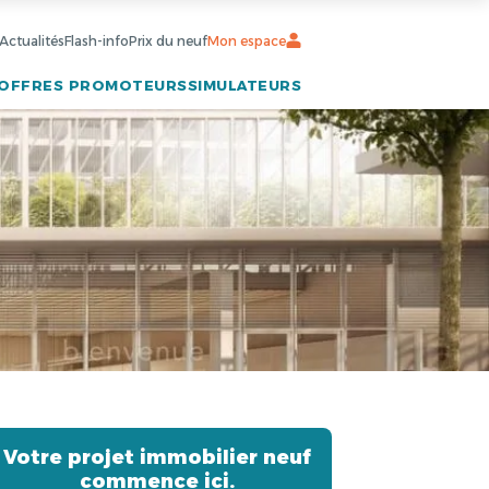
Actualités
Flash-info
Prix du neuf
Mon espace
OFFRES PROMOTEURS
SIMULATEURS
Votre projet immobilier neuf
commence ici.