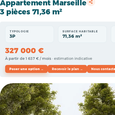
Appartement Marseille
3 pièces 71,36 m²
TYPOLOGIE
SURFACE HABITABLE
3P
71,36 m²
327 000 €
À partir de 1 637 € / mois
· estimation indicative
Poser une option →
Recevoir le plan →
Nous contact