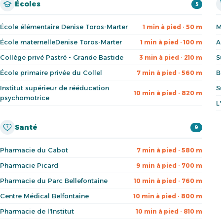
Écoles
5
École élémentaire Denise Toros-Marter
M
1 min à pied · 50 m
École maternelleDenise Toros-Marter
A
1 min à pied · 100 m
Collège privé Pastré - Grande Bastide
S
3 min à pied · 210 m
École primaire privée du Collel
B
7 min à pied · 560 m
Institut supérieur de rééducation
S
10 min à pied · 820 m
psychomotrice
L
Santé
9
Pharmacie du Cabot
7 min à pied · 580 m
Pharmacie Picard
9 min à pied · 700 m
Pharmacie du Parc Bellefontaine
10 min à pied · 760 m
Centre Médical Belfontaine
10 min à pied · 800 m
Pharmacie de l'Institut
10 min à pied · 810 m