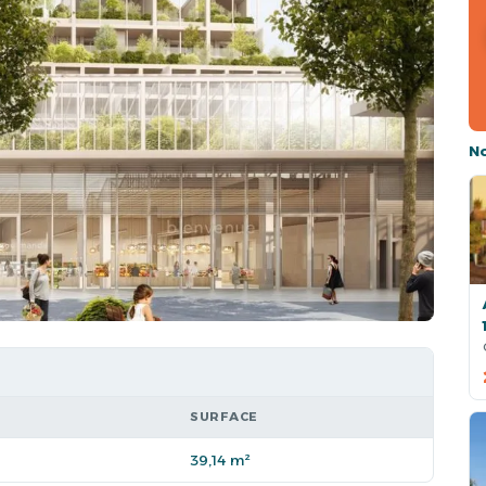
N
SURFACE
39,14 m²