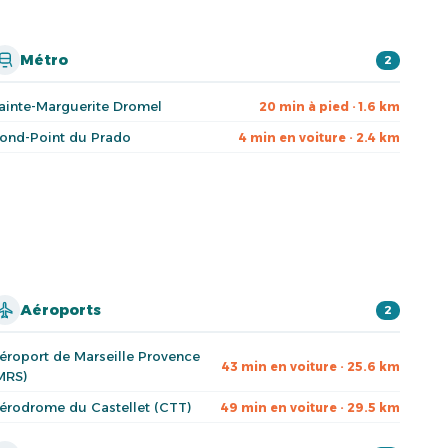
Métro
2
ainte-Marguerite Dromel
20 min à pied · 1.6 km
ond-Point du Prado
4 min en voiture · 2.4 km
Aéroports
2
éroport de Marseille Provence
43 min en voiture · 25.6 km
MRS)
érodrome du Castellet (CTT)
49 min en voiture · 29.5 km