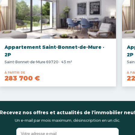
Appartement Saint-Bonnet-de-Mure ·
Ap
2P
2P
Saint-Bonnet-de-Mure 69720 · 43 m²
Sain
À PARTIR DE
À PA
283 700 €
22
Recevez nos offres et actualités de l'immobilier neu
Un e-mail par mois maximum, désinscription en un clic.