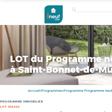
LOT du Programme n
à Saint-Bonnet-de-M
Accueil
Programmes
Programme Programme neuf 
›
›
PROGRAMME IMMOBILIER
LOT 01A204