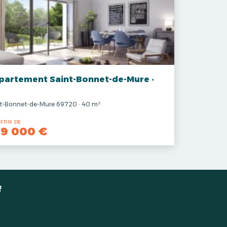
partement Saint-Bonnet-de-Mure ·
t-Bonnet-de-Mure 69720 · 40 m²
RTIR DE
9 000 €
f