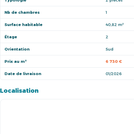
Typologie
2 pièces
Nb de chambres
1
Surface habitable
40,82 m²
Étage
2
Orientation
Sud
Prix au m²
6 730 €
Date de livraison
01/2026
Localisation