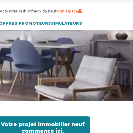
Actualités
Flash-info
Prix du neuf
Mon espace
OFFRES PROMOTEURS
SIMULATEURS
Votre projet immobilier neuf
commence ici.