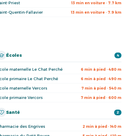
aint-Priest
13 min en voiture · 7.7 km
aint-Quentin-Fallavier
13 min en voiture · 7.9 km
Écoles
4
cole maternelle Le Chat Perché
6 min à pied · 480 m
cole primaire Le Chat Perché
6 min à pied · 490 m
cole maternelle Vercors
7 min à pied · 540 m
cole primaire Vercors
7 min à pied · 600 m
Santé
2
harmacie des Engrives
2 min à pied · 140 m
harmacie du Petit Bourg
5 min à pied · 410 m