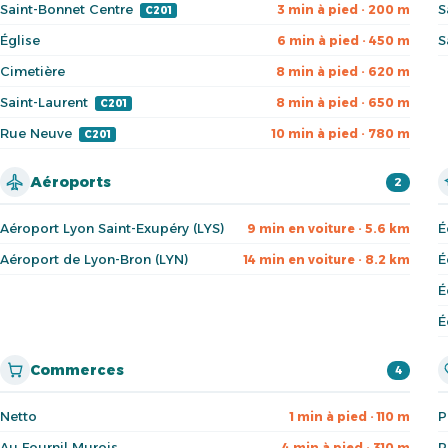
Saint-Bonnet Centre
S
3 min à pied · 200 m
C201
Église
S
6 min à pied · 450 m
Cimetière
8 min à pied · 620 m
Saint-Laurent
8 min à pied · 650 m
C201
Rue Neuve
10 min à pied · 780 m
C201
Aéroports
2
Aéroport Lyon Saint-Exupéry (LYS)
É
9 min en voiture · 5.6 km
Aéroport de Lyon-Bron (LYN)
É
14 min en voiture · 8.2 km
É
É
Commerces
4
Netto
P
1 min à pied · 110 m
Au Fournil Murois
P
4 min à pied · 310 m