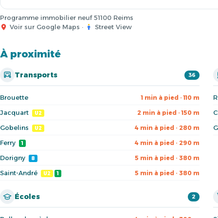
Programme immobilier neuf 51100 Reims
Voir sur Google Maps
·
Street View
À proximité
Transports
36
Brouette
R
1 min à pied · 110 m
Jacquart
C
2 min à pied · 150 m
U2
Gobelins
G
4 min à pied · 280 m
U2
Ferry
4 min à pied · 290 m
1
Dorigny
5 min à pied · 380 m
8
Saint-André
5 min à pied · 380 m
U2
1
Écoles
2