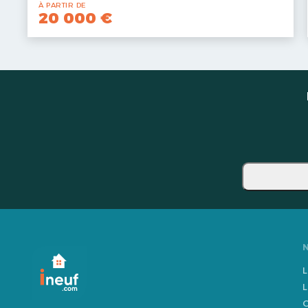
À PARTIR DE
20 000 €
L
L
O