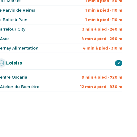
itis Market
1 min à pied · 50 m
e Parvis de Reims
1 min à pied · 110 m
a Boîte à Pain
1 min à pied · 110 m
arrefour City
3 min à pied · 240 m
'Asie
4 min à pied · 290 m
ernay Alimentation
4 min à pied · 310 m
Loisirs
2
entre Oscaria
9 min à pied · 720 m
'Atelier du Bien être
12 min à pied · 930 m