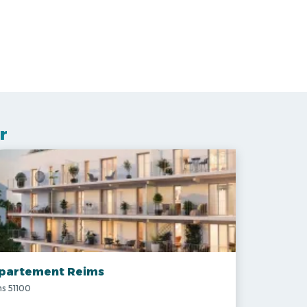
r
partement Reims
s 51100