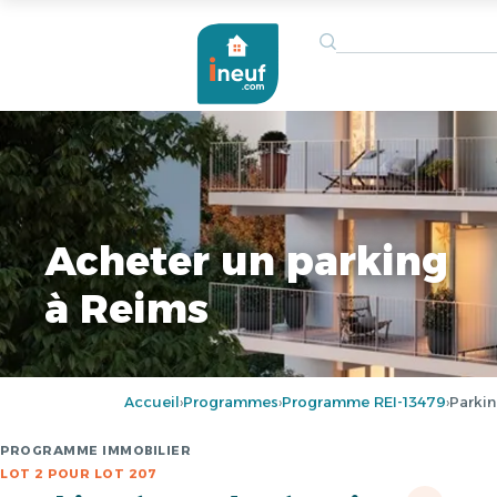
Acheter un parking
à Reims
Accueil
Programmes
Programme REI-13479
Parki
›
›
›
PROGRAMME IMMOBILIER
LOT 2 POUR LOT 207