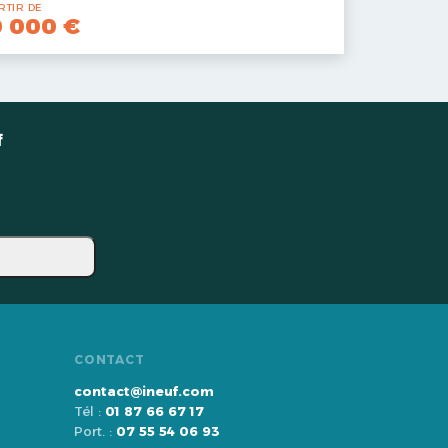
RTIR DE
0 000 €
f
CONTACT
contact@ineuf.com
Tél :
01 87 66 67 17
Port. :
07 55 54 06 93