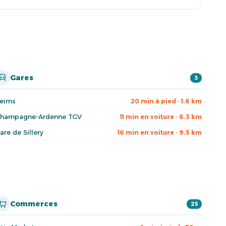
Gares
3
eims
20 min à pied · 1.6 km
hampagne-Ardenne TGV
11 min en voiture · 6.3 km
are de Sillery
16 min en voiture · 9.5 km
Commerces
25