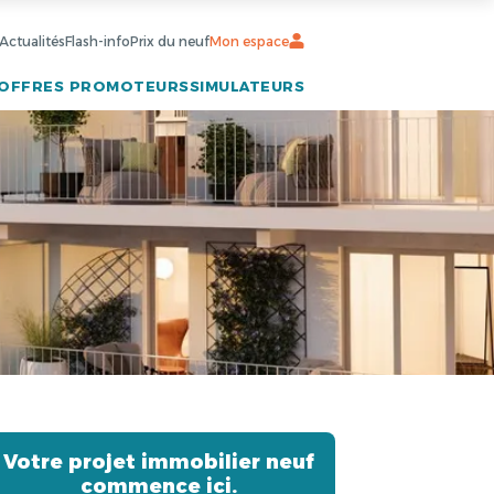
Actualités
Flash-info
Prix du neuf
Mon espace
OFFRES PROMOTEURS
SIMULATEURS
Votre projet immobilier neuf
commence ici.