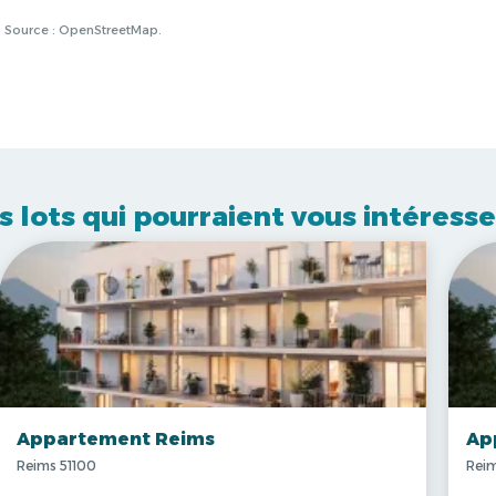
à. Source : OpenStreetMap.
s lots qui pourraient vous intéresse
Appartement Reims
Ap
Reims 51100
Reim