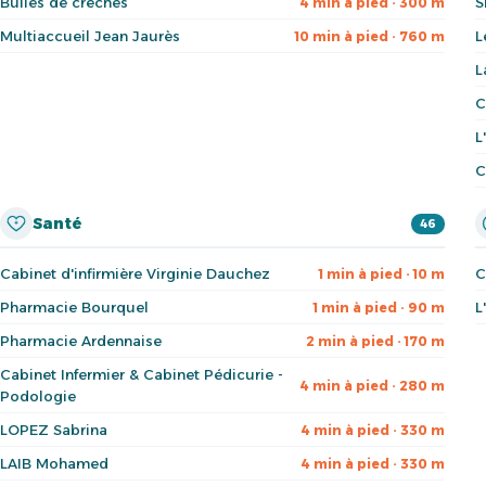
Bulles de crèches
S
4 min à pied · 300 m
Multiaccueil Jean Jaurès
L
10 min à pied · 760 m
L
C
L
C
Santé
46
Cabinet d'infirmière Virginie Dauchez
C
1 min à pied · 10 m
Pharmacie Bourquel
L
1 min à pied · 90 m
Pharmacie Ardennaise
2 min à pied · 170 m
Cabinet Infermier & Cabinet Pédicurie -
4 min à pied · 280 m
Podologie
LOPEZ Sabrina
4 min à pied · 330 m
LAIB Mohamed
4 min à pied · 330 m