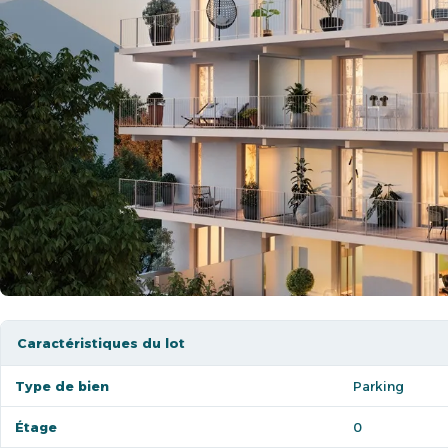
Caractéristiques du lot
Type de bien
Parking
Étage
0