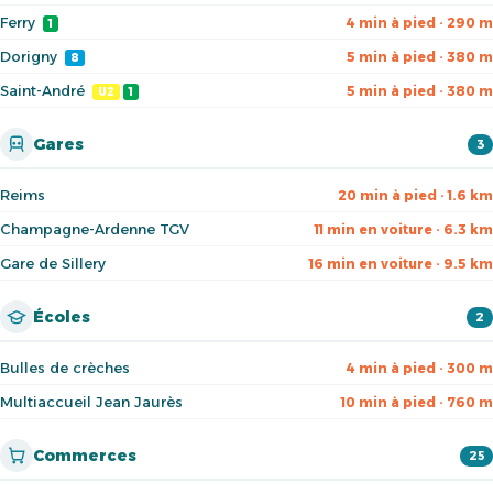
Ferry
4 min à pied · 290 m
1
Dorigny
5 min à pied · 380 m
8
Saint-André
5 min à pied · 380 m
U2
1
Gares
3
Reims
20 min à pied · 1.6 km
Champagne-Ardenne TGV
11 min en voiture · 6.3 km
Gare de Sillery
16 min en voiture · 9.5 km
Écoles
2
Bulles de crèches
4 min à pied · 300 m
Multiaccueil Jean Jaurès
10 min à pied · 760 m
Commerces
25