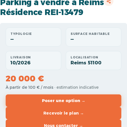
Parking à vendre à Reims
Résidence REI-13479
TYPOLOGIE
SURFACE HABITABLE
—
—
LIVRAISON
LOCALISATION
10/2026
Reims 51100
20 000 €
À partir de 100 € / mois
· estimation indicative
Poser une option →
Recevoir le plan →
Nous contacter →