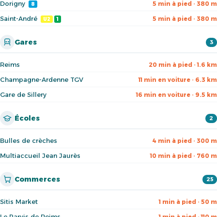
Dorigny
5 min à pied · 380 m
8
Saint-André
5 min à pied · 380 m
U2
1
Gares
3
Reims
20 min à pied · 1.6 km
Champagne-Ardenne TGV
11 min en voiture · 6.3 km
Gare de Sillery
16 min en voiture · 9.5 km
Écoles
2
Bulles de crèches
4 min à pied · 300 m
Multiaccueil Jean Jaurès
10 min à pied · 760 m
Commerces
25
Sitis Market
1 min à pied · 50 m
Le Parvis de Reims
1 min à pied · 110 m