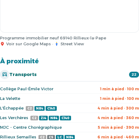
Programme immobilier neuf 69140 Rillieux-la-Pape
Voir sur Google Maps
·
Street View
À proximité
Transports
22
Collège Paul-Émile Victor
1 min à pied · 100 m
La Velette
1 min à pied · 100 m
L'Échappée
4 min à pied · 300 m
C2
N84
C140
Les Verchères
4 min à pied · 360 m
C2
Zi4
N84
C140
MJC - Centre Chorégraphique
5 min à pied · 390 m
Rillieux Semailles
6 min à pied · 460 m
C2
C5
LC
N84