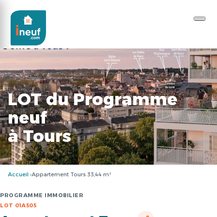
LOT du Programme
neuf
à Tours
Accueil
Appartement Tours 33,44 m²
PROGRAMME IMMOBILIER
LOT 01A505