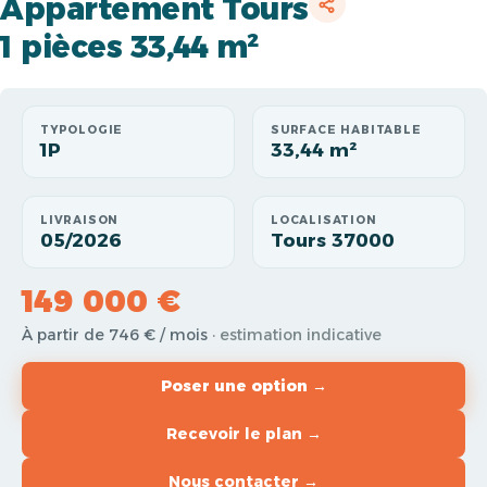
Appartement Tours
1 pièces 33,44 m²
TYPOLOGIE
SURFACE HABITABLE
1P
33,44 m²
LIVRAISON
LOCALISATION
05/2026
Tours 37000
149 000 €
À partir de 746 € / mois
· estimation indicative
Poser une option →
Recevoir le plan →
Nous contacter →