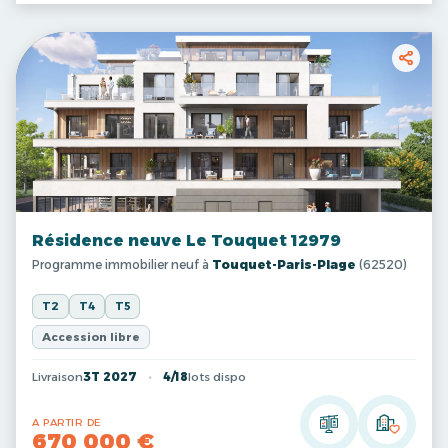
Résidence neuve Le Touquet 12979
Programme immobilier neuf à
Touquet-Paris-Plage
(62520)
T2
T4
T5
Accession libre
Livraison
3T 2027
4/18
lots dispo
A PARTIR DE
670 000 €