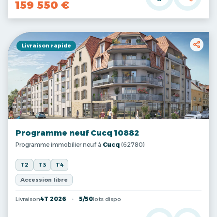
159 550 €
Livraison rapide
Programme neuf Cucq 10882
Programme immobilier neuf à
Cucq
(62780)
T2
T3
T4
Accession libre
Livraison
4T 2026
5/50
lots dispo