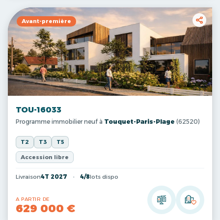
Avant-première
TOU-16033
Programme immobilier neuf à
Touquet-Paris-Plage
(62520)
T2
T3
T5
Accession libre
Livraison
4T 2027
4/8
lots dispo
A PARTIR DE
629 000 €