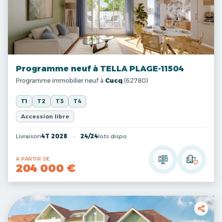
Programme neuf à TELLA PLAGE-11504
Programme immobilier neuf à
Cucq
(62780)
T1
T2
T3
T4
Accession libre
Livraison
4T 2028
24/24
lots dispo
A PARTIR DE
204 000 €