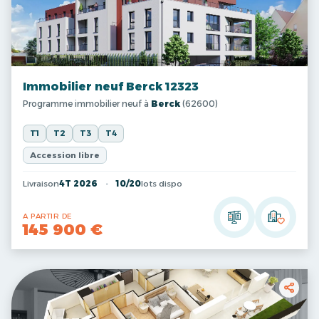
Immobilier neuf Berck 12323
Programme immobilier neuf à
Berck
(62600)
T1
T2
T3
T4
Accession libre
Livraison
4T 2026
10/20
lots dispo
A PARTIR DE
145 900 €