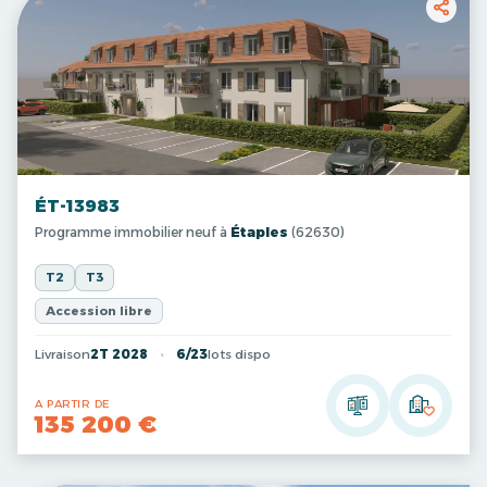
ÉT-13983
Programme immobilier neuf à
Étaples
(62630)
T2
T3
Accession libre
Livraison
2T 2028
6/23
lots dispo
A PARTIR DE
135 200 €