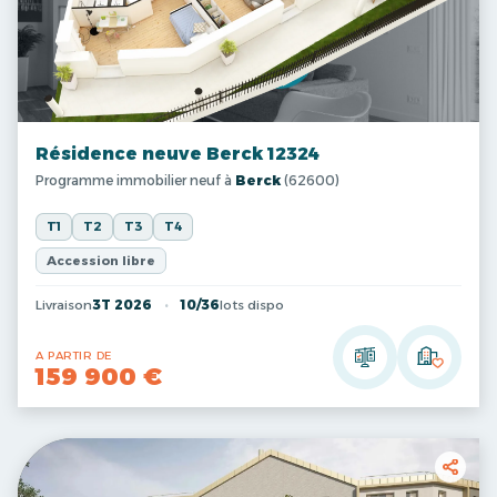
Résidence neuve Berck 12324
Programme immobilier neuf à
Berck
(62600)
T1
T2
T3
T4
Accession libre
Livraison
3T 2026
10/36
lots dispo
A PARTIR DE
159 900 €