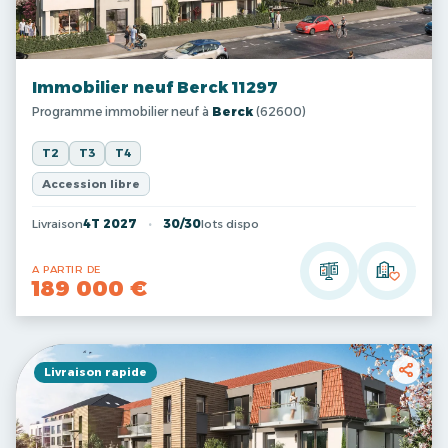
Immobilier neuf Berck 11297
Programme immobilier neuf à
Berck
(62600)
T2
T3
T4
Accession libre
Livraison
4T 2027
30/30
lots dispo
A PARTIR DE
189 000 €
Livraison rapide