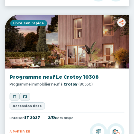
Livraison rapide
Programme neuf Le Crotoy 10308
Programme immobilier neuf à
Crotoy
(80550)
T1
T3
Accession libre
Livraison
1T 2027
2/34
lots dispo
A PARTIR DE