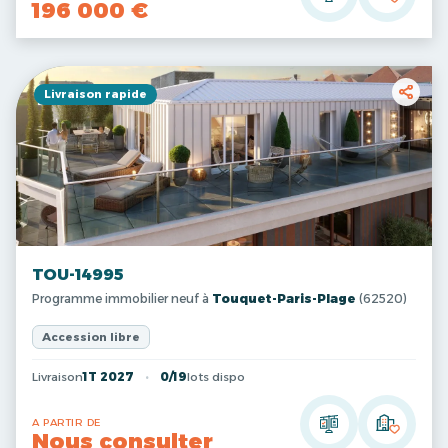
196 000 €
Livraison rapide
TOU-14995
Programme immobilier neuf à
Touquet-Paris-Plage
(62520)
Accession libre
Livraison
1T 2027
0/19
lots dispo
A PARTIR DE
Nous consulter