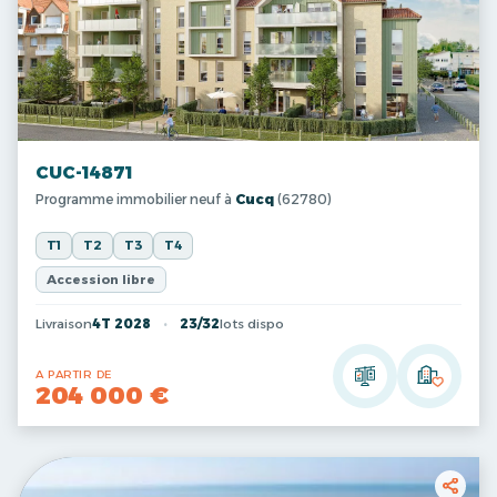
CUC-14871
Programme immobilier neuf à
Cucq
(62780)
T1
T2
T3
T4
Accession libre
Livraison
4T 2028
23/32
lots dispo
A PARTIR DE
204 000 €