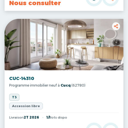
Nous consulter
CUC-14310
Programme immobilier neuf à
Cucq
(62780)
T3
Accession libre
Livraison
2T 2026
1/1
lots dispo