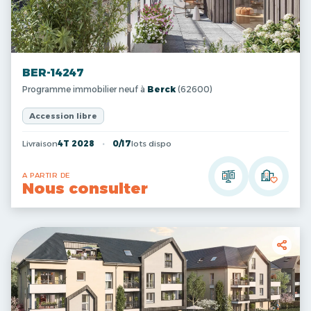
BER-14247
Programme immobilier neuf à
Berck
(62600)
Accession libre
Livraison
4T 2028
0/17
lots dispo
A PARTIR DE
Nous consulter