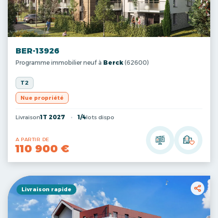
BER-13926
Programme immobilier neuf à
Berck
(62600)
T2
Nue propriété
Livraison
1T 2027
1/4
lots dispo
A PARTIR DE
110 900 €
Livraison rapide