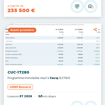
A PARTIR DE
235 500 €
Avant-première
CUC-17280
Programme immobilier neuf à
Cucq
(62780)
LMNP Bouvard
Livraison
3T 2026
0/1
lots dispo