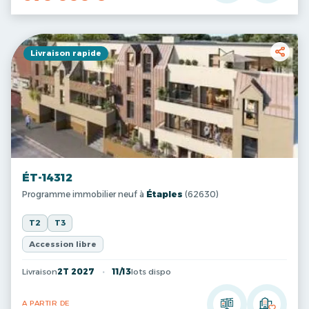
Livraison rapide
ÉT-14312
Programme immobilier neuf à
Étaples
(62630)
T2
T3
Accession libre
Livraison
2T 2027
11/13
lots dispo
A PARTIR DE