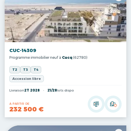
CUC-14309
Programme immobilier neuf à
Cucq
(62780)
T2
T3
T4
Accession libre
Livraison
2T 2028
21/28
lots dispo
A PARTIR DE
232 500 €