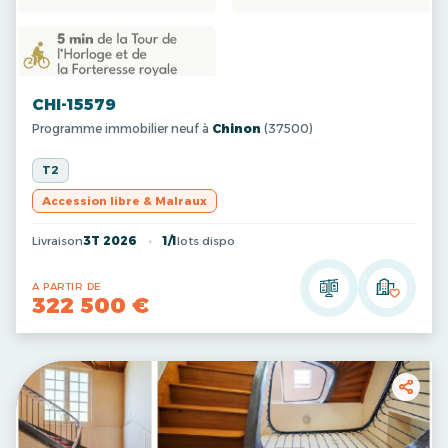
CHI-15579
Programme immobilier neuf à
Chinon
(37500)
T2
Accession libre & Malraux
Livraison
3T 2026
1/1
lots dispo
A PARTIR DE
322 500 €