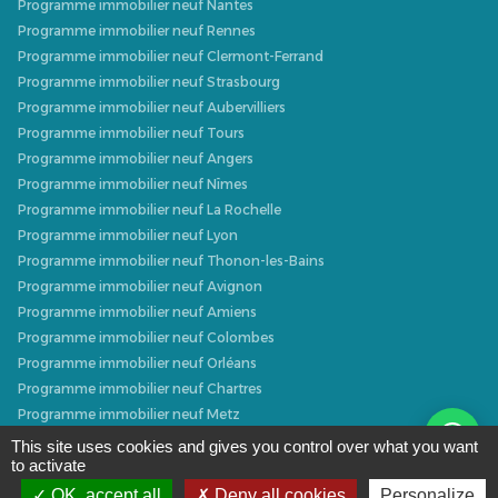
Programme immobilier neuf Nantes
Programme immobilier neuf Rennes
Programme immobilier neuf Clermont-Ferrand
Programme immobilier neuf Strasbourg
Programme immobilier neuf Aubervilliers
Programme immobilier neuf Tours
Programme immobilier neuf Angers
Programme immobilier neuf Nîmes
Programme immobilier neuf La Rochelle
Programme immobilier neuf Lyon
Programme immobilier neuf Thonon-les-Bains
Programme immobilier neuf Avignon
Programme immobilier neuf Amiens
Programme immobilier neuf Colombes
Programme immobilier neuf Orléans
Programme immobilier neuf Chartres
Programme immobilier neuf Metz
Programme immobilier neuf Caen
This site uses cookies and gives you control over what you want
to activate
Programme immobilier neuf Dijon
Programme immobilier neuf Villeurbanne
OK, accept all
Deny all cookies
Personalize