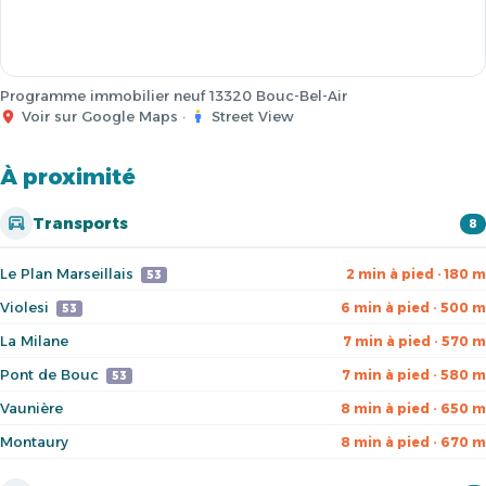
Programme immobilier neuf 13320 Bouc-Bel-Air
Voir sur Google Maps
·
Street View
À proximité
Transports
8
Le Plan Marseillais
2 min à pied · 180 m
53
Violesi
6 min à pied · 500 m
53
La Milane
7 min à pied · 570 m
Pont de Bouc
7 min à pied · 580 m
53
Vaunière
8 min à pied · 650 m
Montaury
8 min à pied · 670 m