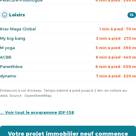
Pédicure-Podologue
4 min à pied · 290 m
Loisirs
16
Krav Maga Global
1 min à pied · 70 m
My big bang
3 min à pied · 270 m
M yoga
5 min à pied · 390 m
ACBB
6 min à pied · 440 m
Parenthèse
6 min à pied · 500 m
dynamo
7 min à pied · 520 m
Distances à vol d’oiseau. Temps estimé à pied jusqu’à 2 km, en voiture au-
delà. Source : OpenStreetMap.
← Voir tout le programme IDF-138
Votre projet immobilier neuf commence