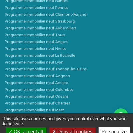
Programme immobilier neuf Nantes
Programme immobilier neuf Rennes
Programme immobilier neuf Clermont-Ferrand
Programme immobilier neuf Strasbourg
Programme immobilier neuf Aubervilliers
Programme immobilier neuf Tours
Programme immobilier neuf Angers
Programme immobilier neuf Nîmes
Programme immobilier neuf La Rochelle
Programme immobilier neuf Lyon
Programme immobilier neuf Thonon-les-Bains
Programme immobilier neuf Avignon
Programme immobilier neuf Amiens
Programme immobilier neuf Colombes
Programme immobilier neuf Orléans
Programme immobilier neuf Chartres
Programme immobilier neuf Metz
Programme immobilier neuf Caen
This site uses cookies and gives you control over what you want
to activate
Programme immobilier neuf Dijon
Programme immobilier neuf Villeurbanne
OK, accept all
Deny all cookies
Personalize