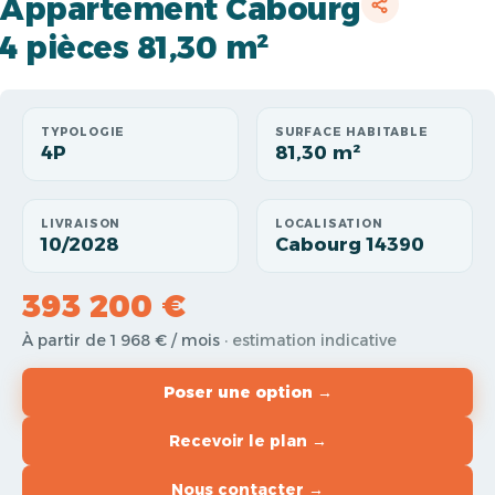
Appartement Cabourg
4 pièces 81,30 m²
TYPOLOGIE
SURFACE HABITABLE
4P
81,30 m²
LIVRAISON
LOCALISATION
10/2028
Cabourg 14390
393 200 €
À partir de 1 968 € / mois
· estimation indicative
Poser une option →
Recevoir le plan →
Nous contacter →