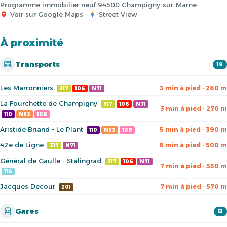
Programme immobilier neuf 94500 Champigny-sur-Marne
Voir sur Google Maps
·
Street View
À proximité
Transports
19
Les Marronniers
3 min à pied · 260 m
317
106
N71
La Fourchette de Champigny
317
106
N71
3 min à pied · 270 m
110
N33
108
Aristide Briand - Le Plant
5 min à pied · 390 m
110
N33
108
42e de Ligne
6 min à pied · 500 m
317
N71
Général de Gaulle - Stalingrad
317
106
N71
7 min à pied · 550 m
116
Jacques Decour
7 min à pied · 570 m
201
Gares
51