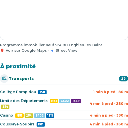
Programme immobilier neuf 95880 Enghien-les-Bains
Voir sur Google Maps
·
Street View
À proximité
Transports
29
Collège Pompidou
1 min à pied · 80 m
1511
Limite des Départements
N51
6402
1537
4 min à pied · 280 m
254
Casino
4 min à pied · 330 m
N51
254
6402
1511
Coussaye-Soupirs
4 min à pied · 360 m
1511