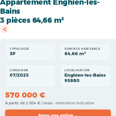
Appartement Enghien-les-
Bains
3 pièces 64,66 m²
TYPOLOGIE
SURFACE HABITABLE
3P
64,66 m²
LIVRAISON
LOCALISATION
07/2025
Enghien-les-Bains
95880
570 000 €
À partir de 2 854 € / mois
· estimation indicative
Poser une option →