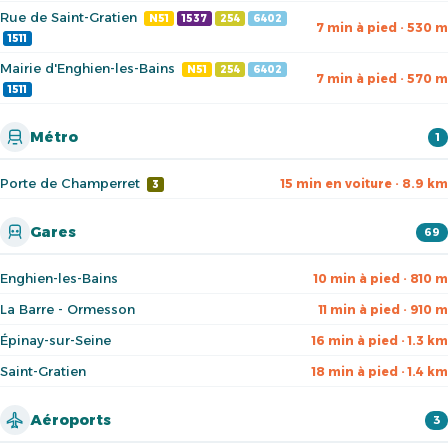
Rue de Saint-Gratien
N51
1537
254
6402
7 min à pied · 530 m
1511
Mairie d'Enghien-les-Bains
N51
254
6402
7 min à pied · 570 m
1511
Métro
1
Porte de Champerret
15 min en voiture · 8.9 km
3
Gares
69
Enghien-les-Bains
10 min à pied · 810 m
La Barre - Ormesson
11 min à pied · 910 m
Épinay-sur-Seine
16 min à pied · 1.3 km
Saint-Gratien
18 min à pied · 1.4 km
Aéroports
3