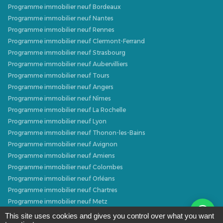
Programme immobilier neuf Bordeaux
Programme immobilier neuf Nantes
Programme immobilier neuf Rennes
Programme immobilier neuf Clermont-Ferrand
Programme immobilier neuf Strasbourg
Programme immobilier neuf Aubervilliers
Programme immobilier neuf Tours
Programme immobilier neuf Angers
Programme immobilier neuf Nîmes
Programme immobilier neuf La Rochelle
Programme immobilier neuf Lyon
Programme immobilier neuf Thonon-les-Bains
Programme immobilier neuf Avignon
Programme immobilier neuf Amiens
Programme immobilier neuf Colombes
Programme immobilier neuf Orléans
Programme immobilier neuf Chartres
Programme immobilier neuf Metz
Programme immobilier neuf Caen
This site uses cookies and gives you control over what you want