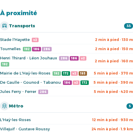
À proximité
Transports
33
Stade l'Hayette
2 min à pied · 130 m
v2
Tournelles
2 min à pied · 150 m
192
186
286
Henri Thirard - Léon Jouhaux
286
186
v2
2 min à pied · 160 m
192
Mairie de L'Haÿ-les-Roses
5 min à pied · 370 m
192
172
v2
193
De Gaulle - Gounod - Tabanou
5 min à pied · 390 m
186
v2
172
Jules Ferry - Ferrer
5 min à pied · 420 m
286
Métro
5
L'Haÿ-les-Roses
12 min à pied · 930 m
Villejuif - Gustave Roussy
24 min à pied · 1.9 km