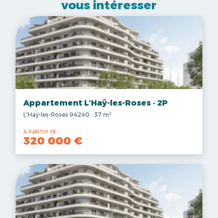
vous intéresser
Appartement L'Haÿ-les-Roses · 2P
L'Haÿ-les-Roses 94240 · 37 m²
À PARTIR DE
320 000 €