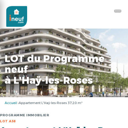
LOT du Programme
neuf
à L'Haÿ-les-Roses
Accueil
Appartement L'Haÿ-les-Roses 37,20 m²
PROGRAMME IMMOBILIER
LOT A58