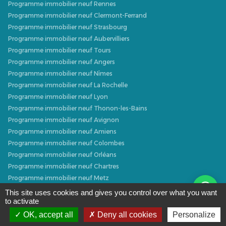
Programme immobilier neuf Rennes
Programme immobilier neuf Clermont-Ferrand
Programme immobilier neuf Strasbourg
Programme immobilier neuf Aubervilliers
Programme immobilier neuf Tours
Programme immobilier neuf Angers
Programme immobilier neuf Nîmes
Programme immobilier neuf La Rochelle
Programme immobilier neuf Lyon
Programme immobilier neuf Thonon-les-Bains
Programme immobilier neuf Avignon
Programme immobilier neuf Amiens
Programme immobilier neuf Colombes
Programme immobilier neuf Orléans
Programme immobilier neuf Chartres
Programme immobilier neuf Metz
Programme immobilier neuf Caen
This site uses cookies and gives you control over what you want
to activate
Programme immobilier neuf Dijon
Programme immobilier neuf Villeurbanne
OK, accept all
Deny all cookies
Personalize
Programme immobilier neuf Narbonne