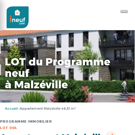
LOT du Programme
neuf
à Malzéville
Accueil
Appartement Malzéville 46,81 m²
PROGRAMME IMMOBILIER
LOT 004