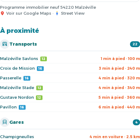
Programme immobilier neuf 54220 Malzéville
Voir sur Google Maps
·
Street View
À proximité
Transports
22
Malzéville Savlons
1 min à pied · 100 m
12
Croix de Mission
3 min à pied · 240 m
16
Passerelle
4 min à pied · 320 m
16
Malzéville Stade
4 min à pied · 340 m
12
Gustave Nordon
5 min à pied · 360 m
12
Pavillon
6 min à pied · 440 m
16
Gares
4
Champigneulles
4 min en voiture · 2.5 km