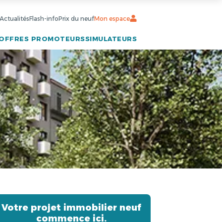
Actualités
Flash-info
Prix du neuf
Mon espace
OFFRES PROMOTEURS
SIMULATEURS
Votre projet immobilier neuf
commence ici.