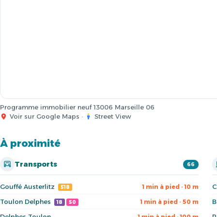
Programme immobilier neuf 13006 Marseille 06
Voir sur Google Maps
·
Street View
À proximité
Transports
66
Gouffé Austerlitz
C
1 min à pied · 10 m
518
Toulon Delphes
B
1 min à pied · 50 m
18
50
Delphes Toulon
P
1 min à pied · 100 m