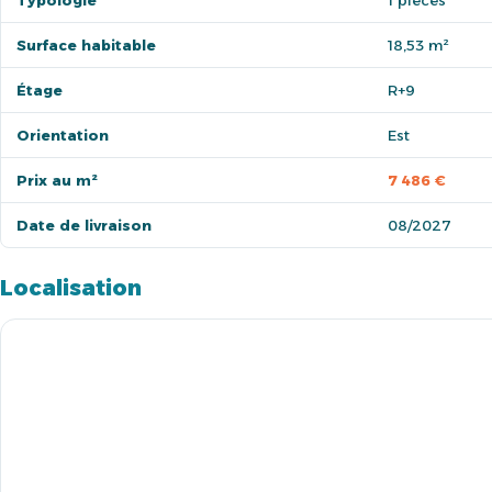
Typologie
1 pièces
Surface habitable
18,53 m²
Étage
R+9
Orientation
Est
Prix au m²
7 486 €
Date de livraison
08/2027
Localisation