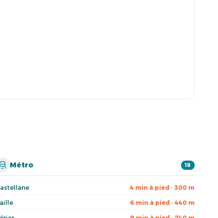
Métro
18
astellane
4 min à pied · 300 m
aille
6 min à pied · 440 m
érier
9 min à pied · 740 m