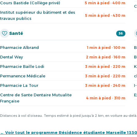
Cours Bastide (Collège privé)
5 min à pied · 400 m
C
Institut supérieur du bâtiment et des
5 min à pied · 430 m
travaux publics
Santé
56
Pharmacie Albrand
B
1 min à pied · 100 m
Dental Way
B
2 min à pied · 160 m
Pharmacie Baille Lodi
K
3 min à pied · 220 m
Permanence Médicale
c
3 min à pied · 220 m
Pharmacie La Tour
I
3 min à pied · 240 m
Centre de Sante Dentaire Mutualite
E
4 min à pied · 310 m
Française
Distances à vol d’oiseau. Temps estimé à pied jusqu’à 2 km, en voiture au-del
← Voir tout le programme Résidence étudiante Marseille 133