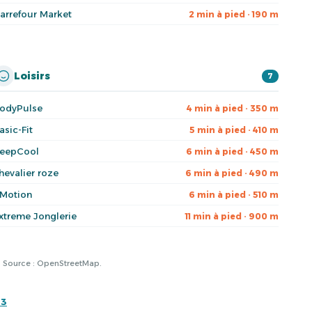
arrefour Market
2 min à pied · 190 m
Loisirs
7
odyPulse
4 min à pied · 350 m
asic-Fit
5 min à pied · 410 m
eepCool
6 min à pied · 450 m
hevalier roze
6 min à pied · 490 m
-Motion
6 min à pied · 510 m
xtreme Jonglerie
11 min à pied · 900 m
à. Source : OpenStreetMap.
03