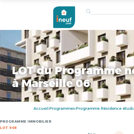
LOT du Programme n
à Marseille 06
Accueil
Programmes
Programme Résidence étudia
›
›
PROGRAMME IMMOBILIER
LOT 908