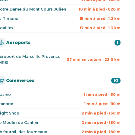
otre-Dame du Mont Cours Julien
10 min à pied · 820 m
a Timone
15 min à pied · 1.2 km
oailles
17 min à pied · 1.3 km
Aéroports
1
éroport de Marseille Provence
37 min en voiture · 22.0 km
MRS)
Commerces
93
asino
1 min à pied · 80 m
ranprix
1 min à pied · 110 m
ight Shop
2 min à pied · 160 m
e Moulin de Cantini
2 min à pied · 180 m
n fournil, des fourneaux
2 min à pied · 180 m