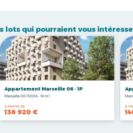
s lots qui pourraient vous intéresse
Appartement Marseille 06 · 1P
Ap
Marseille 06 13006 · 19 m²
Mars
À PARTIR DE
À PA
136 920 €
14