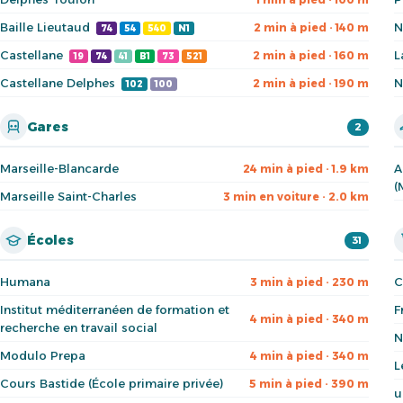
Baille Lieutaud
N
2 min à pied · 140 m
74
54
540
N1
Castellane
L
2 min à pied · 160 m
19
74
41
B1
73
521
Castellane Delphes
N
2 min à pied · 190 m
102
100
Gares
2
Marseille-Blancarde
A
24 min à pied · 1.9 km
(
Marseille Saint-Charles
3 min en voiture · 2.0 km
Écoles
31
Humana
C
3 min à pied · 230 m
Institut méditerranéen de formation et
F
4 min à pied · 340 m
recherche en travail social
N
Modulo Prepa
4 min à pied · 340 m
L
Cours Bastide (École primaire privée)
5 min à pied · 390 m
u