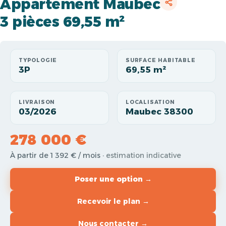
Appartement Maubec
3 pièces 69,55 m²
TYPOLOGIE
SURFACE HABITABLE
3P
69,55 m²
LIVRAISON
LOCALISATION
03/2026
Maubec 38300
278 000 €
À partir de 1 392 € / mois
· estimation indicative
Poser une option →
Recevoir le plan →
Nous contacter →