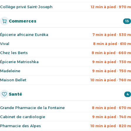
Collège privé Saint-Joseph
12 min à pied · 970 m
Commerces
13
Épicerie africaine Euréka
7 min à pied · 530 m
Vival
8 min à pied · 610 m
Chez les Berts
8 min à pied · 660 m
Épicerie Matrioshka
9 min à pied · 730 m
Madeleine
9 min à pied · 750 m
Maison Bellet
10 min à pied · 760 m
Santé
4
Grande Pharmacie de la Fontaine
8 min à pied · 670 m
Cabinet de cardiologie
9 min à pied · 740 m
Pharmacie des Alpes
10 min à pied · 820 m