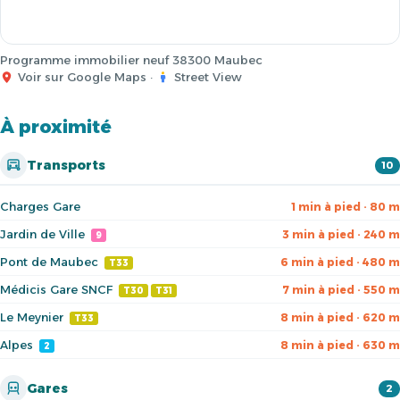
Programme immobilier neuf 38300 Maubec
Voir sur Google Maps
·
Street View
À proximité
Transports
10
Charges Gare
1 min à pied · 80 m
Jardin de Ville
3 min à pied · 240 m
9
Pont de Maubec
6 min à pied · 480 m
T33
Médicis Gare SNCF
7 min à pied · 550 m
T30
T31
Le Meynier
8 min à pied · 620 m
T33
Alpes
8 min à pied · 630 m
2
Gares
2