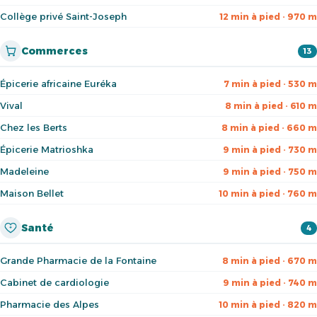
Collège privé Saint-Joseph
12 min à pied · 970 m
Commerces
13
Épicerie africaine Euréka
7 min à pied · 530 m
Vival
8 min à pied · 610 m
Chez les Berts
8 min à pied · 660 m
Épicerie Matrioshka
9 min à pied · 730 m
Madeleine
9 min à pied · 750 m
Maison Bellet
10 min à pied · 760 m
Santé
4
Grande Pharmacie de la Fontaine
8 min à pied · 670 m
Cabinet de cardiologie
9 min à pied · 740 m
Pharmacie des Alpes
10 min à pied · 820 m