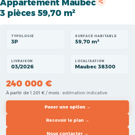
Appartement Maubec
3 pièces 59,70 m²
TYPOLOGIE
SURFACE HABITABLE
3P
59,70 m²
LIVRAISON
LOCALISATION
03/2026
Maubec 38300
240 000 €
À partir de 1 201 € / mois
· estimation indicative
Poser une option →
Recevoir le plan →
Nous contacter →