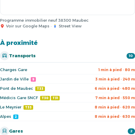
Programme immobilier neuf 38300 Maubec
Voir sur Google Maps
·
Street View
À proximité
Transports
10
Charges Gare
1 min à pied · 80 m
Jardin de Ville
3 min à pied · 240 m
9
Pont de Maubec
6 min à pied · 480 m
T33
Médicis Gare SNCF
7 min à pied · 550 m
T30
T31
Le Meynier
8 min à pied · 620 m
T33
Alpes
8 min à pied · 630 m
2
Gares
2