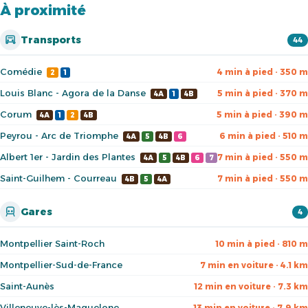
À proximité
Transports
44
Comédie
4 min à pied · 350 m
2
1
Louis Blanc - Agora de la Danse
5 min à pied · 370 m
4A
1
4B
Corum
5 min à pied · 390 m
4A
1
2
4B
Peyrou - Arc de Triomphe
6 min à pied · 510 m
4A
5
4B
6
Albert 1er - Jardin des Plantes
7 min à pied · 550 m
4A
5
4B
6
7
Saint-Guilhem - Courreau
7 min à pied · 550 m
4B
5
4A
Gares
4
Montpellier Saint-Roch
10 min à pied · 810 m
Montpellier-Sud-de-France
7 min en voiture · 4.1 km
Saint-Aunès
12 min en voiture · 7.3 km
Villeneuve-lès-Maguelone
13 min en voiture · 7.9 km